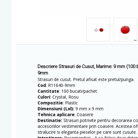
Descriere Strasuri de Cusut, Marime: 9 mm (100
9mm
Strasuri de cusut. Pretul afisat este pretul/punga.
Cod
: R11640-9mm
Cantitate
: 100 bucati/pachet
Culori
: Crystal, Rosu
Compozitie
: Plastic
Dimensiuni (Lxl):
9 mm x 9 mm
Tehnica aplicare
: Coasere
Destinatie:
Strasuri potrivite pentru decorarea conf
accesoriilor vestimentare prin coasere. Acestea of
stralucire si eleganta pieselor pe care sunt cusute
Intretinere
: Recomandari - A se folosi doar deterg