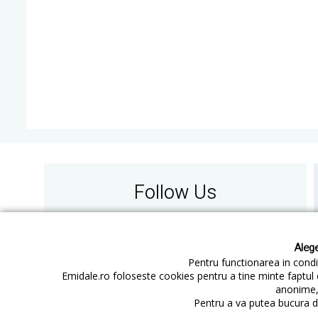
Follow Us
Alege
Pentru functionarea in condit
Emidale.ro foloseste cookies pentru a tine minte faptul 
anonime, 
Contact
Cum cumperi
Pentru a va putea bucura de
Cum platesc