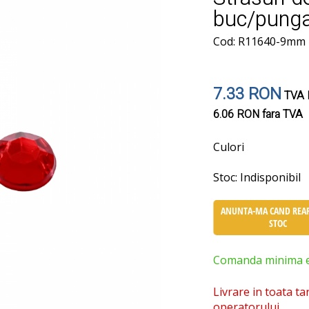
buc/pung
Cod: R11640-9mm
7.33 RON
TVA I
6.06 RON
fara TVA
Culori
Stoc:
Indisponibil
ANUNTA-MA CAND REAP
STOC
Comanda minima est
Livrare in toata ta
operatorului.