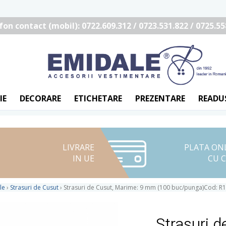
fon contact (mobil): 0722.609.312 / 0723.531.822 / 0725.55
IE
DECORARE
ETICHETARE
PREZENTARE
READU
LIVRARE
PLATA ON
IN UE
CU 
le
›
Strasuri de Cusut
›
Strasuri de Cusut, Marime: 9 mm (100 buc/punga)Cod: 
Strasuri 