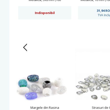
buc/punga)Cod: AC0069
Cod: R11
31,94
R
Indisponibil
TVA Incl
Margele din Rasina
Strasuri de 