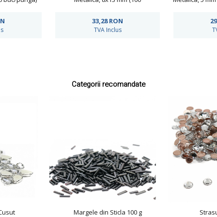
781
buc/punga)Cod: R11782
ON
33,28
RON
29
us
TVA Inclus
T
Categorii recomandate
Cusut
Margele din Sticla 100 g
Strasu