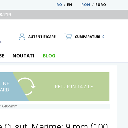
RO
/
EN
RON
/
EURO
8.219
AUTENTIFICARE
CUMPARATURI
0
SE
NOUTATI
BLOG
LINE
UTILIZATOR NOU
RETUR IN 14 ZILE
CARD
RECUPEREAZA PAROLA
R11640-9mm
de Cusut, Marime: 9 mm (100