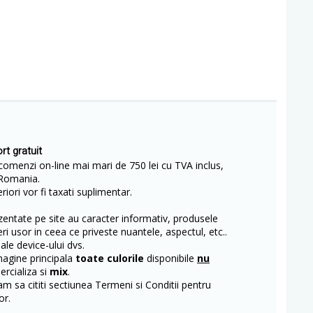
rt gratuit
comenzi on-line mai mari de 750 lei cu TVA inclus,
Romania.
iori vor fi taxati suplimentar.
entate pe site au caracter informativ, produsele
eri usor in ceea ce priveste nuantele, aspectul, etc..
 ale device-ului dvs.
magine principala
toate culorile
disponibile
nu
rcializa si
mix
.
m sa cititi sectiunea Termeni si Conditii pentru
or.