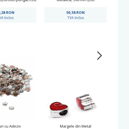
R11781
buc/punga)Cod: R11782
b
,28
RON
50,58
RON
VA Inclus
TVA Inclus
ri cu Adeziv
Margele din Metal