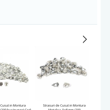
 Cusut in Montura
Strasuri de Cusut in Montura
Stra
 (200 buc/punga) Cod:
Metalica, 5x8 mm (200
Me