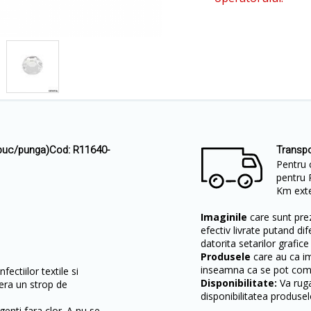
 buc/punga)Cod: R11640-
Transpo
Pentru 
pentru 
Km exter
Imaginile
care sunt prez
efectiv livrate putand dif
datorita setarilor grafice
Produsele
care au ca i
inseamna ca se pot come
ectiilor textile si
Disponibilitate:
Va ruga
era un strop de
disponibilitatea produsel
.
enti fara clor. A nu se