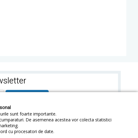
sletter
ABONEAZA-TE
rsonal
-urile sunt foarte importante.
e cumparaturi. De asemenea acestea vor colecta statistici
marketing.
cord cu procesatori de date.
identialitate
Sitemap
Blog
ANPC