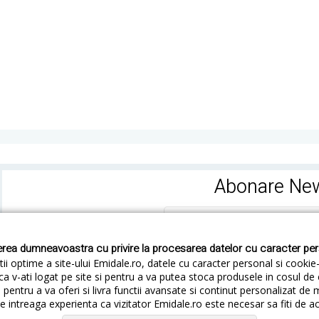
Abonare New
rea dumneavoastra cu privire la procesarea datelor cu caracter pe
ii optime a site-ului Emidale.ro, datele cu caracter personal si cookie
ca v-ati logat pe site si pentru a va putea stoca produsele in cosul d
pentru a va oferi si livra functii avansate si continut personalizat de 
 intreaga experienta ca vizitator Emidale.ro este necesar sa fiti de a
Cum livram
Cum returnezi
Termeni si Conditii
Conf