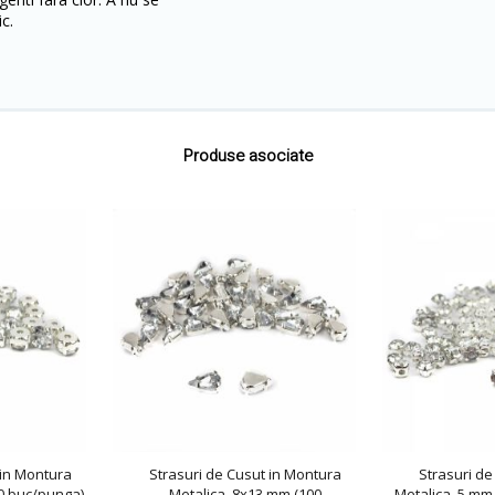
c.
Produse asociate
 in Montura
Strasuri de Cusut in Montura
Strasuri de
00 buc/punga)
Metalica, 8x13 mm (100
Metalica, 5 mm