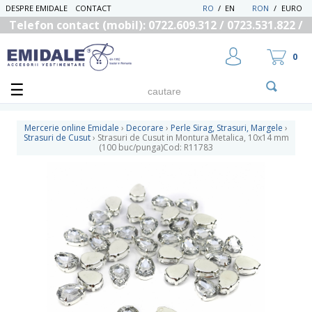
DESPRE EMIDALE
CONTACT
RO
/
EN
RON
/
EURO
Telefon contact (mobil): 0722.609.312 / 0723.531.822 /
0725.558.219
0
Mercerie online Emidale
›
Decorare
›
Perle Sirag, Strasuri, Margele
›
Strasuri de Cusut
›
Strasuri de Cusut in Montura Metalica, 10x14 mm
(100 buc/punga)Cod: R11783
UTILIZATOR NOU
RECUPEREAZA PAROLA