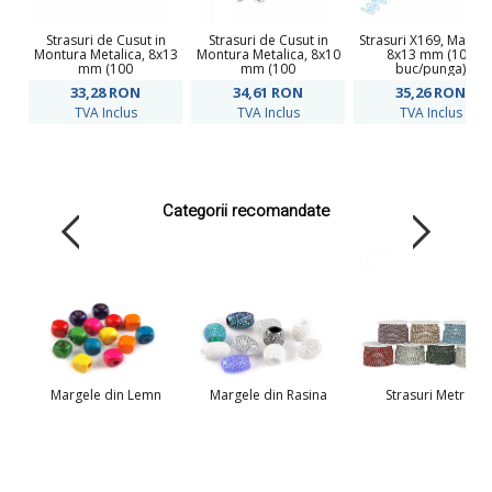
Strasuri de Cusut in
Strasuri de Cusut in
Strasuri X169, Marim
Montura Metalica, 8x13
Montura Metalica, 8x10
8x13 mm (100
mm (100
mm (100
buc/punga)
buc/punga)Cod: R11782
buc/punga)Cod: R11784
33,28
RON
34,61
RON
35,26
RON
TVA Inclus
TVA Inclus
TVA Inclus
Categorii recomandate
Margele din Lemn
Margele din Rasina
Strasuri Metraj