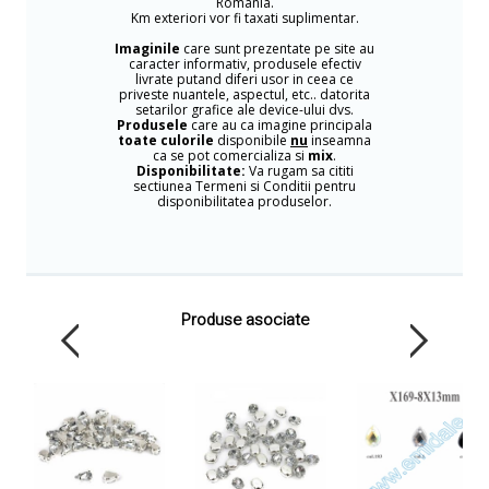
Romania.
Km exteriori vor fi taxati suplimentar.
Imaginile
care sunt prezentate pe site au
caracter informativ, produsele efectiv
livrate putand diferi usor in ceea ce
priveste nuantele, aspectul, etc.. datorita
setarilor grafice ale device-ului dvs.
Produsele
care au ca imagine principala
toate culorile
disponibile
nu
inseamna
ca se pot comercializa si
mix
.
Disponibilitate:
Va rugam sa cititi
sectiunea Termeni si Conditii pentru
disponibilitatea produselor.
Produse asociate