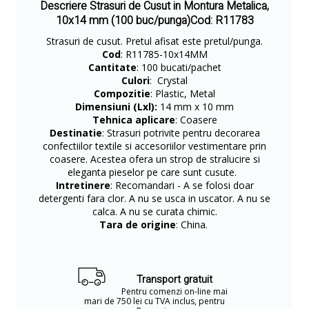
Descriere Strasuri de Cusut in Montura Metalica,
10x14 mm (100 buc/punga)Cod: R11783
Strasuri de cusut. Pretul afisat este pretul/punga.
Cod
: R11785-10x14MM
Cantitate
: 100 bucati/pachet
Culori
: Crystal
Compozitie
: Plastic, Metal
Dimensiuni (Lxl):
14 mm x 10 mm
Tehnica aplicare
: Coasere
Destinatie
: Strasuri potrivite pentru decorarea
confectiilor textile si accesoriilor vestimentare prin
coasere. Acestea ofera un strop de stralucire si
eleganta pieselor pe care sunt cusute.
Intretinere
: Recomandari - A se folosi doar
detergenti fara clor. A nu se usca in uscator. A nu se
calca. A nu se curata chimic.
Tara de origine
: China.
Transport gratuit
Pentru comenzi on-line mai
mari de 750 lei cu TVA inclus, pentru