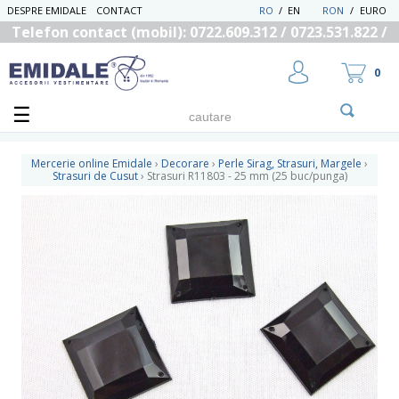
DESPRE EMIDALE
CONTACT
RO
/
EN
RON
/
EURO
Telefon contact (mobil): 0722.609.312 / 0723.531.822 /
0725.558.219
0
Mercerie online Emidale
›
Decorare
›
Perle Sirag, Strasuri, Margele
›
Strasuri de Cusut
›
Strasuri R11803 - 25 mm (25 buc/punga)
UTILIZATOR NOU
RECUPEREAZA PAROLA