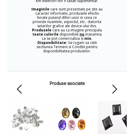
Km exteriori vor fi taxati suplimentar.
Imaginile
care sunt prezentate pe site au
caracter informativ, produsele efectiv
livrate putand diferi usor in ceea ce
priveste nuantele, aspectul, etc.. datorita
setarilor grafice ale device-ului dvs.
Produsele
care au ca imagine principala
toate culorile
disponibile
nu
inseamna
ca se pot comercializa si
mix
.
Disponibilitate:
Va rugam sa cititi
sectiunea Termeni si Conditii pentru
disponibilitatea produselor.
Produse asociate