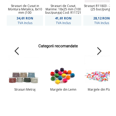
Strasuri de Cusut in
Strasuri de Cusut,
Strasuri R11803 - 25
Montura Metalica, 8x10
Marime: 18x25 mm (100
(25 buc/punga)
mm (100
buc/punga) Cod: R11721
buc/punga)Cod: R11784
34,61
RON
41,61
RON
28,12
RON
TVA Inclus
TVA Inclus
TVA Inclus
Categorii recomandate
Strasuri Metraj
Margele din Lemn
Margele din Plastic