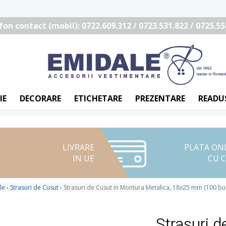
fon contact (mobil): 0722.609.312 / 0723.531.822 / 0725.55
IE
DECORARE
ETICHETARE
PREZENTARE
READU
LIVRARE
PLATA ON
IN UE
CU 
le
›
Strasuri de Cusut
›
Strasuri de Cusut in Montura Metalica, 18x25 mm (100 
Strasuri d