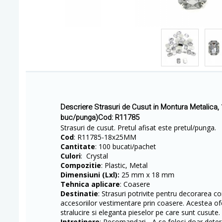
Descriere Strasuri de Cusut in Montura Metalica
buc/punga)Cod: R11785
Strasuri de cusut. Pretul afisat este pretul/punga.
Cod
: R11785-18x25MM
Cantitate
: 100 bucati/pachet
Culori
: Crystal
Compozitie
: Plastic, Metal
Dimensiuni (Lxl):
25 mm x 18 mm
Tehnica aplicare
: Coasere
Destinatie
: Strasuri potrivite pentru decorarea conf
accesoriilor vestimentare prin coasere. Acestea of
stralucire si eleganta pieselor pe care sunt cusute
Intretinere
: Recomandari - A se folosi doar deterg