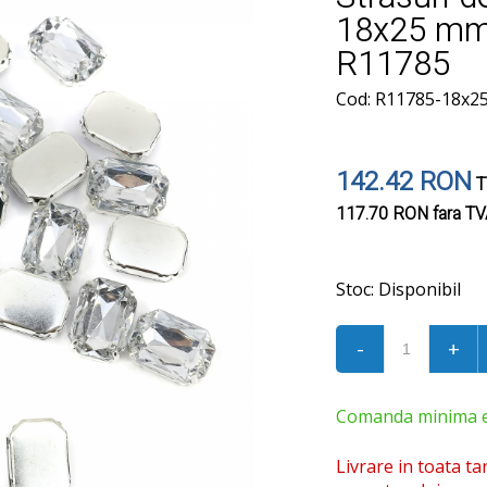
18x25 mm
R11785
Cod: R11785-18x
142.42 RON
T
117.70 RON
fara T
Stoc:
Disponibil
-
+
Comanda minima est
Livrare in toata ta