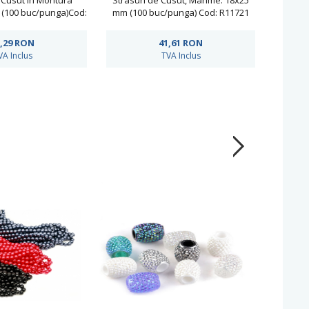
 Cusut in Montura
Strasuri de Cusut, Marime: 18x25
Strasu
 (100 buc/punga)Cod:
mm (100 buc/punga) Cod: R11721
R11781
,29
RON
41,61
RON
VA Inclus
TVA Inclus