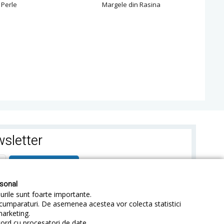
Perle
Margele din Rasina
sletter
ABONEAZA-TE
rsonal
-urile sunt foarte importante.
e cumparaturi. De asemenea acestea vor colecta statistici
marketing.
cord cu procesatori de date.
identialitate
Sitemap
Blog
ANPC