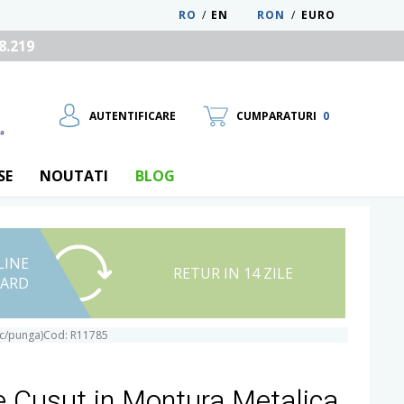
RO
/
EN
RON
/
EURO
8.219
AUTENTIFICARE
CUMPARATURI
0
SE
NOUTATI
BLOG
LINE
UTILIZATOR NOU
RETUR IN 14 ZILE
CARD
RECUPEREAZA PAROLA
buc/punga)Cod: R11785
e Cusut in Montura Metalica,