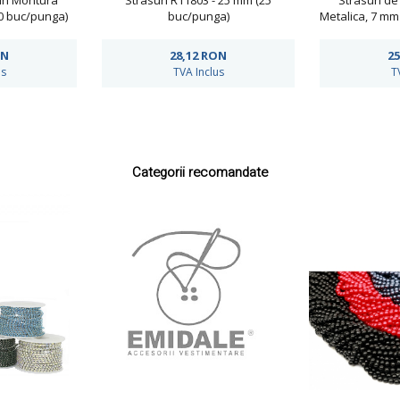
 in Montura
Strasuri R11803 - 25 mm (25
Strasuri de
00 buc/punga)
buc/punga)
Metalica, 7 mm
781
ON
28,12
RON
25
us
TVA Inclus
T
Categorii recomandate