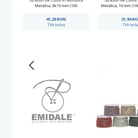
Strasuri de Cusut in Montura
Strasuri de Cusut
Metalica, 8x10 mm (100
Metalica, 10 mm (1
buc/punga)Cod: R11785
Cod: R11
41,26
RON
31,94
R
TVA Inclus
TVA Incl