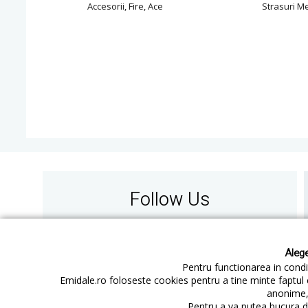
Accesorii, Fire, Ace
Strasuri Me
Follow Us
Alege
Pentru functionarea in condit
Emidale.ro foloseste cookies pentru a tine minte faptul 
anonime, 
Contact
Cum cumperi
Pentru a va putea bucura de
Cum platesc