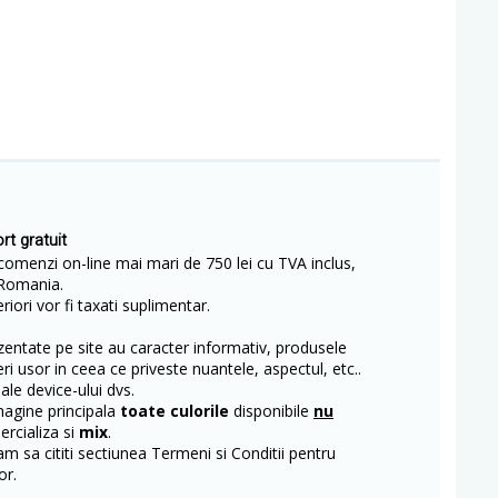
rt gratuit
comenzi on-line mai mari de 750 lei cu TVA inclus,
Romania.
iori vor fi taxati suplimentar.
entate pe site au caracter informativ, produsele
eri usor in ceea ce priveste nuantele, aspectul, etc..
 ale device-ului dvs.
magine principala
toate culorile
disponibile
nu
rcializa si
mix
.
m sa cititi sectiunea Termeni si Conditii pentru
or.