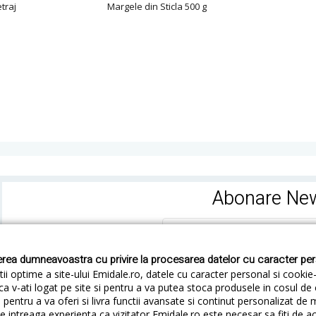
traj
Margele din Sticla 500 g
Abonare New
rea dumneavoastra cu privire la procesarea datelor cu caracter pe
ii optime a site-ului Emidale.ro, datele cu caracter personal si cookie
ca v-ati logat pe site si pentru a va putea stoca produsele in cosul d
pentru a va oferi si livra functii avansate si continut personalizat de 
 intreaga experienta ca vizitator Emidale.ro este necesar sa fiti de a
Cum livram
Cum returnezi
Termeni si Conditii
Conf