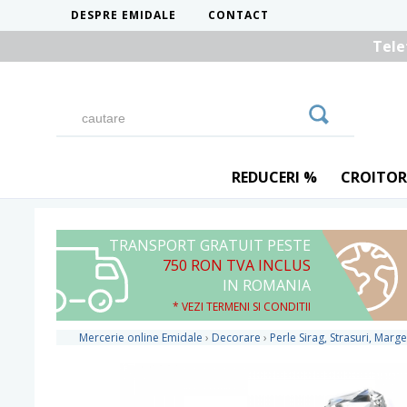
DESPRE EMIDALE
CONTACT
Tele
REDUCERI %
CROITOR
TRANSPORT GRATUIT PESTE
750 RON TVA INCLUS
IN ROMANIA
* VEZI TERMENI SI CONDITII
Mercerie online Emidale
›
Decorare
›
Perle Sirag, Strasuri, Marge