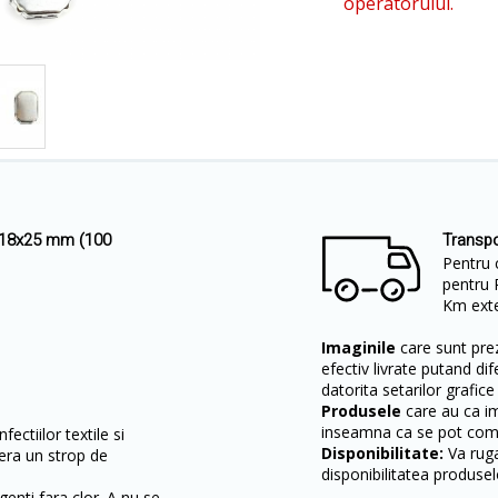
operatorului.
, 18x25 mm (100
Transpo
Pentru 
pentru 
Km exter
Imaginile
care sunt prez
efectiv livrate putand dif
datorita setarilor grafice
Produsele
care au ca i
inseamna ca se pot come
ectiilor textile si
Disponibilitate:
Va ruga
era un strop de
disponibilitatea produsel
.
enti fara clor. A nu se