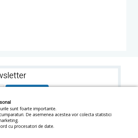
sletter
ABONEAZA-TE
rsonal
-urile sunt foarte importante.
e cumparaturi. De asemenea acestea vor colecta statistici
marketing.
cord cu procesatori de date.
identialitate
Sitemap
Blog
ANPC