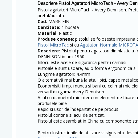
Descriere Pistol Agatatori MicroTach - Avery De
Pistol agatatori MicroTach - Avery Dennison. Pretu
pretul/bucata.
Cod:
MARK-FIN
Cantitate:
1 bucata
Material:
Plastic
Produse conexe
: pistolul se foloseste impreuna
Pistol MicroTac
si cu
Agatatori Normale MICROT
Descriere:
Pistolul pentru agatatori din plastic a
DENNISON in anii 1960
Inlocuieste acele de siguranta pentru camasi
Pistoalele sunt usoare, au o forma ergonomica si 
Lungime agatatori: 4.4mm
O alternativă mai bună la ata, lipici, capse metalice
Economisiti timp, munca si bani cu cel mai mic ele
versatil din gama Avery Dennison.
Acul cu diametrul mic ofera un element de fixare u
produsele bine
Rapid si usor de îndepărtat de pe produs .
Pistolul contine si acul de sertizat.
Pistolul este asamblat in China cu componente str
Pentru Instructiunile de utilizare si siguranta deschi