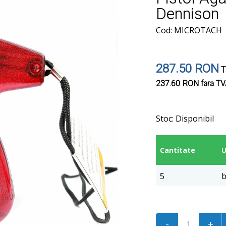
Dennison
Cod: MICROTACH
287.50 RON
T
237.60 RON
fara T
Stoc:
Disponibil
Cantitate
5
b
-
+