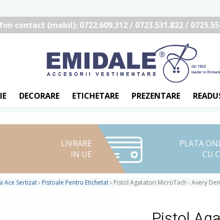
fon contact (mobil): 0722.609.312 / 0723.531.822 / 0725.55
IE
DECORARE
ETICHETARE
PREZENTARE
READU
LIVRARE
PLATA ON
IN UE
CU 
si Ace Sertizat
›
Pistoale Pentru Etichetat
›
Pistol Agatatori MicroTach - Avery De
Pistol Aga