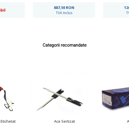
887,50
RON
12
bil
TVA Inclus
T
Categorii recomandate
 Etichetat
Ace Sertizat
A