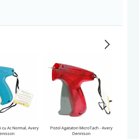
ri cu Ac Normal, Avery
Pistol Agatatori MicroTach - Avery
Pistol 
enisson
Dennison
A