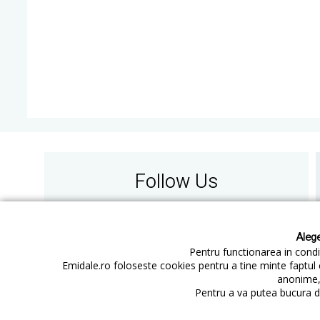
Follow Us
Alege
Pentru functionarea in condit
Emidale.ro foloseste cookies pentru a tine minte faptul 
anonime, 
Contact
Cum cumperi
Pentru a va putea bucura de
Cum platesc