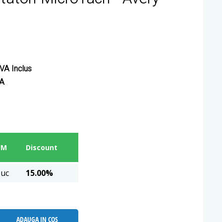
VA Inclus
VA
UM
Discount
uc
15.00%
ADAUGA IN COS