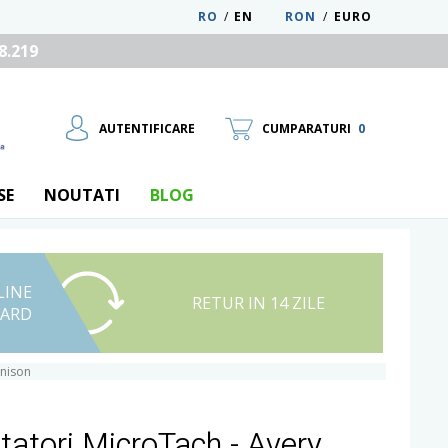
RO
/
EN
RON
/
EURO
8.219
AUTENTIFICARE
CUMPARATURI
0
SE
NOUTATI
BLOG
LINE
UTILIZATOR NOU
RETUR IN 14 ZILE
CARD
RECUPEREAZA PAROLA
nnison
tatori MicroTach - Avery