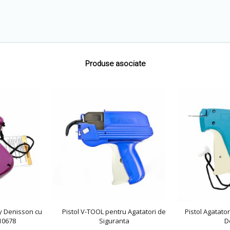
Produse asociate
ry Denisson cu
Pistol V-TOOL pentru Agatatori de
Pistol Agatato
 10678
Siguranta
D