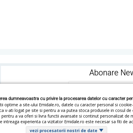
Abonare New
rea dumneavoastra cu privire la procesarea datelor cu caracter pe
ii optime a site-ului Emidale.ro, datele cu caracter personal si cookie
ca v-ati logat pe site si pentru a va putea stoca produsele in cosul d
pentru a va oferi si livra functii avansate si continut personalizat de 
 intreaga experienta ca vizitator Emidale.ro este necesar sa fiti de a
Cum livram
Cum returnezi
Termeni si Conditii
Conf
vezi procesatorii nostri de date