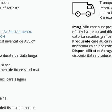
nnison
Transpo
l afisat este
Pentru 
pentru 
Km exter
Imaginile
care sunt prez
 cu
Ac Sertizat pentru
efectiv livrate putand dif
ACH
datorita setarilor grafice
 fost inventat de AVERY
Produsele
care au ca i
inseamna ca se pot come
Disponibilitate:
Va ruga
o durata de viata lunga
disponibilitatea produsel
 și ace.
ment de fixare si cel mai
nic, care asigură
aine.
deti fisierul de mai jos: