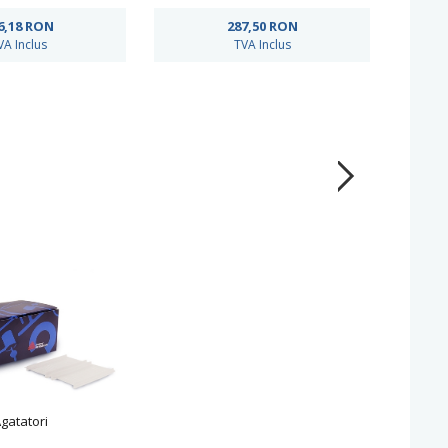
6,18
RON
287,50
RON
VA Inclus
TVA Inclus
gatatori