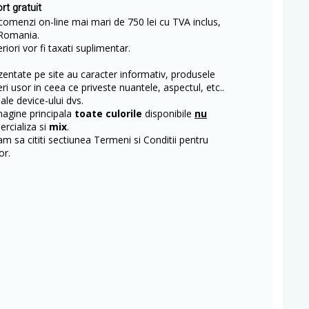
rt gratuit
comenzi on-line mai mari de 750 lei cu TVA inclus,
Romania.
iori vor fi taxati suplimentar.
entate pe site au caracter informativ, produsele
eri usor in ceea ce priveste nuantele, aspectul, etc..
 ale device-ului dvs.
magine principala
toate culorile
disponibile
nu
rcializa si
mix
.
m sa cititi sectiunea Termeni si Conditii pentru
or.