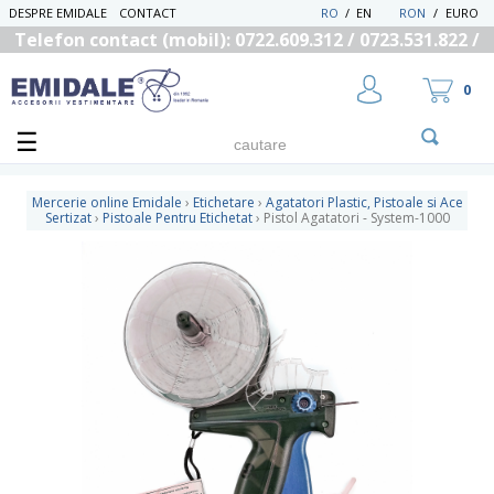
DESPRE EMIDALE
CONTACT
RO
/
EN
RON
/
EURO
Telefon contact (mobil): 0722.609.312 / 0723.531.822 /
0725.558.219
0
Mercerie online Emidale
›
Etichetare
›
Agatatori Plastic, Pistoale si Ace
Sertizat
›
Pistoale Pentru Etichetat
›
Pistol Agatatori - System-1000
UTILIZATOR NOU
RECUPEREAZA PAROLA