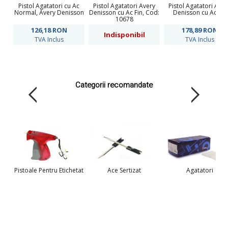
Pistol Agatatori cu Ac
Pistol Agatatori Avery
Pistol Agatatori Aver
Normal, Avery Denisson
Denisson cu Ac Fin, Cod:
Denisson cu Ac Fin
10678
126,18
RON
178,89
RON
Indisponibil
TVA Inclus
TVA Inclus
Categorii recomandate
Pistoale Pentru Etichetat
Ace Sertizat
Agatatori