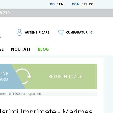
RO
/
EN
RON
/
EURO
8.219
AUTENTIFICARE
CUMPARATURI
0
SE
NOUTATI
BLOG
LINE
UTILIZATOR NOU
RETUR IN 14 ZILE
CARD
RECUPEREAZA PAROLA
imea 18 (1000 bucati/pachet)
Marimi Imprimate - Marimea