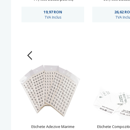
19,97
RON
26,62
R
TVA Inclus
TVA Incl
Etichete Adezive Marime
Etichete Compozit