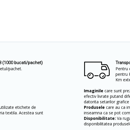
8 (1000 bucati/pachet)
Transpo
etul/pachet.
Pentru 
pentru 
Km exter
Imaginile
care sunt prez
efectiv livrate putand dif
datorita setarilor grafice
tilizate etichete de
Produsele
care au ca i
ia textila. Acestea sunt
inseamna ca se pot come
Disponibilitate:
Va ruga
disponibilitatea produsel