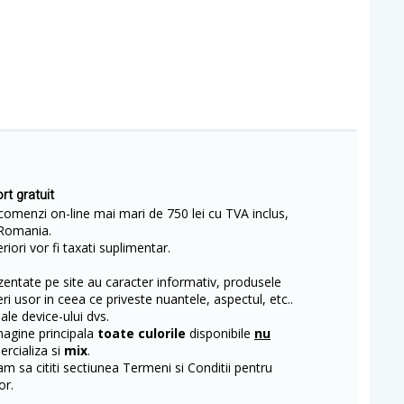
rt gratuit
comenzi on-line mai mari de 750 lei cu TVA inclus,
Romania.
iori vor fi taxati suplimentar.
entate pe site au caracter informativ, produsele
eri usor in ceea ce priveste nuantele, aspectul, etc..
 ale device-ului dvs.
magine principala
toate culorile
disponibile
nu
rcializa si
mix
.
m sa cititi sectiunea Termeni si Conditii pentru
or.