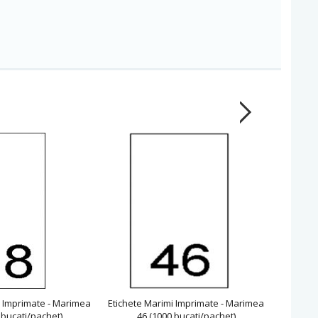
i Imprimate - Marimea
Etichete Marimi Imprimate - Marimea
Etichete
 bucati/pachet)
46 (1000 bucati/pachet)
2