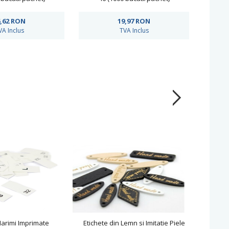
,62
RON
19,97
RON
VA Inclus
TVA Inclus
Marimi Imprimate
Etichete din Lemn si Imitatie Piele
Et