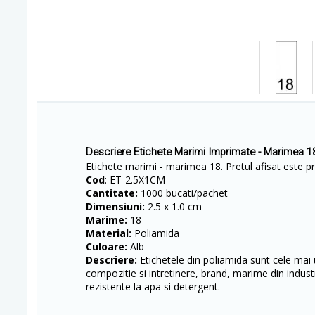
Descriere Etichete Marimi Imprimate - Marimea 1
Etichete marimi - marimea 18. Pretul afisat este pr
Cod
: ET-2.5X1CM
Cantitate:
1000 bucati/pachet
Dimensiuni:
2.5 x 1.0 cm
Marime:
18
Material:
Poliamida
Culoare:
Alb
Descriere:
Etichetele din poliamida sunt cele mai u
compozitie si intretinere, brand, marime din industr
rezistente la apa si detergent.