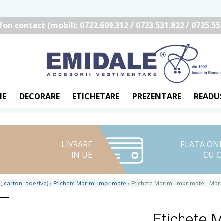
fon contact (mobil): 0722.609.312 / 0723.531.822 / 0725.55
IE
DECORARE
ETICHETARE
PREZENTARE
READU
LIVRARE
PLATA ON
IN UE
CU 
, carton, adezive)
›
Etichete Marimi Imprimate
›
Etichete Marimi Imprimate - Mar
Etichete 