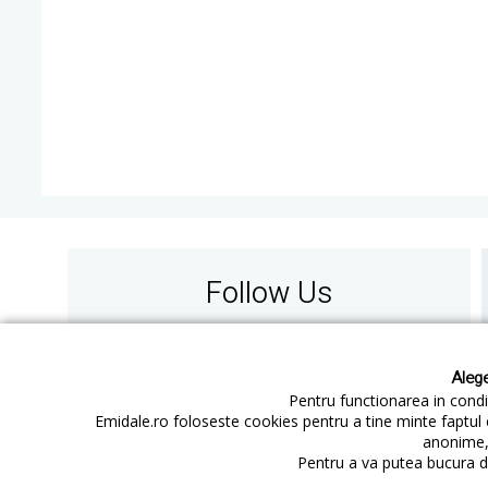
Follow Us
Alege
Pentru functionarea in condit
Emidale.ro foloseste cookies pentru a tine minte faptul 
anonime, 
Contact
Cum cumperi
Pentru a va putea bucura de
Cum platesc