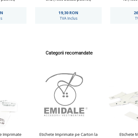
ON
19,30
RON
26
us
TVA Inclus
T
Categorii recomandate
ie Imprimate
Etichete Imprimate pe Carton la
Etichete 