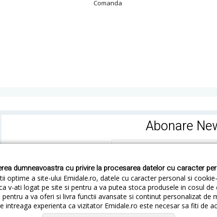
Comanda
Abonare New
rea dumneavoastra cu privire la procesarea datelor cu caracter pe
ii optime a site-ului Emidale.ro, datele cu caracter personal si cookie
ca v-ati logat pe site si pentru a va putea stoca produsele in cosul d
pentru a va oferi si livra functii avansate si continut personalizat de 
 intreaga experienta ca vizitator Emidale.ro este necesar sa fiti de a
Cum livram
Cum returnezi
Termeni si Conditii
Conf