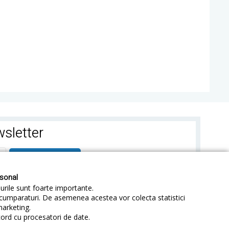
sletter
ABONEAZA-TE
rsonal
-urile sunt foarte importante.
e cumparaturi. De asemenea acestea vor colecta statistici
marketing.
cord cu procesatori de date.
identialitate
Sitemap
Blog
ANPC