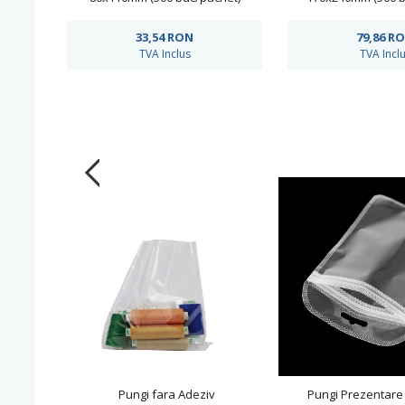
33,54
RON
79,86
R
TVA Inclus
TVA Incl
Pungi fara Adeziv
Pungi Prezentare