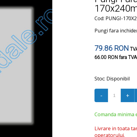
170x240m
Cod: PUNGI-170
Pungi fara inchide
79.86 RON
TVA
66.00 RON
fara TVA
Stoc:
Disponibil
-
+
Comanda minima est
Livrare in toata ta
operatorului.