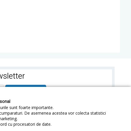
sletter
ABONEAZA-TE
rsonal
-urile sunt foarte importante.
e cumparaturi. De asemenea acestea vor colecta statistici
marketing.
cord cu procesatori de date.
identialitate
Sitemap
Blog
ANPC