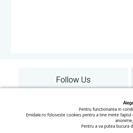
Follow Us
Alege
Pentru functionarea in condit
Emidale.ro foloseste cookies pentru a tine minte faptul 
anonime, 
Contact
Cum cumperi
Pentru a va putea bucura de
Cum platesc