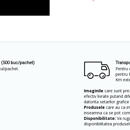
 (500 buc/pachet)
Transpo
etul/pachet.
Pentru 
pentru 
Km exter
Imaginile
care sunt prez
efectiv livrate putand dif
datorita setarilor grafice
Produsele
care au ca i
inseamna ca se pot come
Disponibilitate:
Va ruga
disponibilitatea produsel