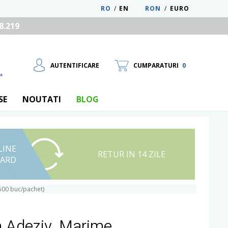
RO
/
EN
RON
/
EURO
8.219
AUTENTIFICARE
CUMPARATURI
0
SE
NOUTATI
BLOG
LINE
UTILIZATOR NOU
RETUR IN 14 ZILE
CARD
RECUPEREAZA PAROLA
500 buc/pachet)
a Adeziv, Marime