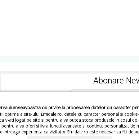
Abonare New
rea dumneavoastra cu privire la procesarea datelor cu caracter pe
ii optime a site-ului Emidale.ro, datele cu caracter personal si cookie
ca v-ati logat pe site si pentru a va putea stoca produsele in cosul d
pentru a va oferi si livra functii avansate si continut personalizat de 
 intreaga experienta ca vizitator Emidale.ro este necesar sa fiti de a
Cum livram
Cum returnezi
Termeni si Conditii
Conf