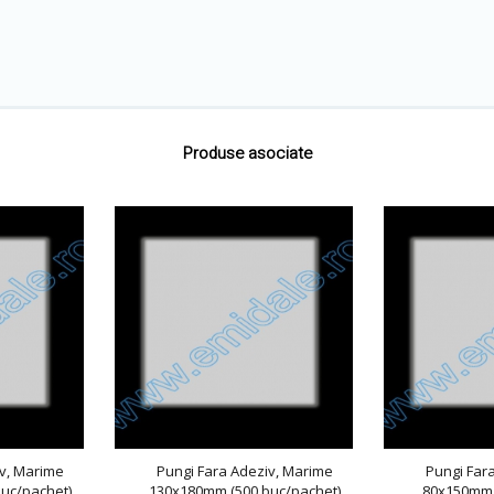
Produse asociate
iv, Marime
Pungi Fara Adeziv, Marime
Pungi Far
uc/pachet)
130x180mm (500 buc/pachet)
80x150mm 