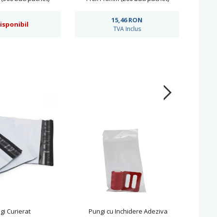
15,46
RON
isponibil
TVA Inclus
gi Curierat
Pungi cu Inchidere Adeziva