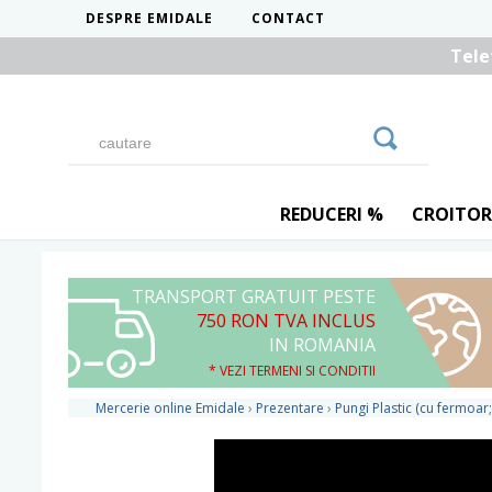
DESPRE EMIDALE
CONTACT
Tele
REDUCERI %
CROITOR
TRANSPORT GRATUIT PESTE
750 RON TVA INCLUS
IN ROMANIA
* VEZI TERMENI SI CONDITII
Mercerie online Emidale
›
Prezentare
›
Pungi Plastic (cu fermoar;