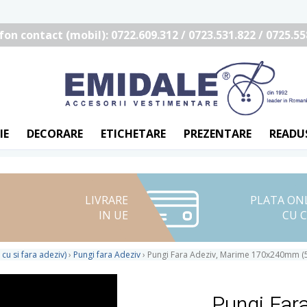
fon contact (mobil): 0722.609.312 / 0723.531.822 / 0725.55
IE
DECORARE
ETICHETARE
PREZENTARE
READU
LIVRARE
PLATA ON
IN UE
CU 
 cu si fara adeziv)
›
Pungi fara Adeziv
›
Pungi Fara Adeziv, Marime 170x240mm (
Pungi Far