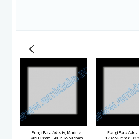
Pungi Fara Adeziv, Marime
Pungi Fara Adez
80x110mm (500 buc/pachet)
170x240mm (500 b