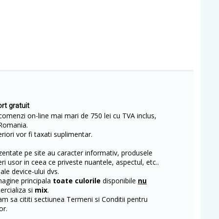
rt gratuit
comenzi on-line mai mari de 750 lei cu TVA inclus,
Romania.
iori vor fi taxati suplimentar.
entate pe site au caracter informativ, produsele
eri usor in ceea ce priveste nuantele, aspectul, etc..
 ale device-ului dvs.
magine principala
toate culorile
disponibile
nu
rcializa si
mix
.
m sa cititi sectiunea Termeni si Conditii pentru
or.