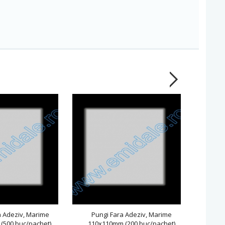
a Adeziv, Marime
Pungi Fara Adeziv, Marime
Pun
(500 buc/pachet)
110x110mm (200 buc/pachet)
120x