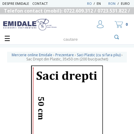
DESPRE EMIDALE
CONTACT
RO
/
EN
RON
/
EURO
Telefon contact (mobil): 0722.609.312 / 0723.531.822 /
0725.558.219
0
Mercerie online Emidale
›
Prezentare
›
Saci Plastic (cu si fara pliu)
›
Sac Drept din Plastic, 35x50 cm (200 buc/pachet)
UTILIZATOR NOU
RECUPEREAZA PAROLA