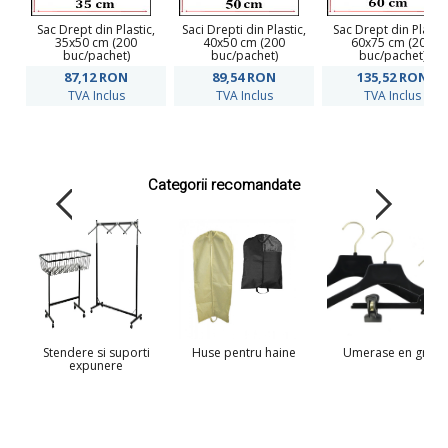
Sac Drept din Plastic,
Saci Drepti din Plastic,
Sac Drept din Plastic
35x50 cm (200
40x50 cm (200
60x75 cm (200
buc/pachet)
buc/pachet)
buc/pachet)
87,12
RON
89,54
RON
135,52
RON
TVA Inclus
TVA Inclus
TVA Inclus
Categorii recomandate
Stendere si suporti
Huse pentru haine
Umerase en gros
expunere