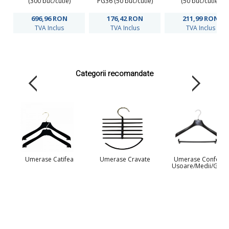
(300 buc/cutie)
PG36 (50 buc/cutie)
(50 buc/cutie)
696,96
RON
176,42
RON
211,99
RON
TVA Inclus
TVA Inclus
TVA Inclus
Categorii recomandate
Umerase Catifea
Umerase Cravate
Umerase Confectii
Usoare/Medii/Grele