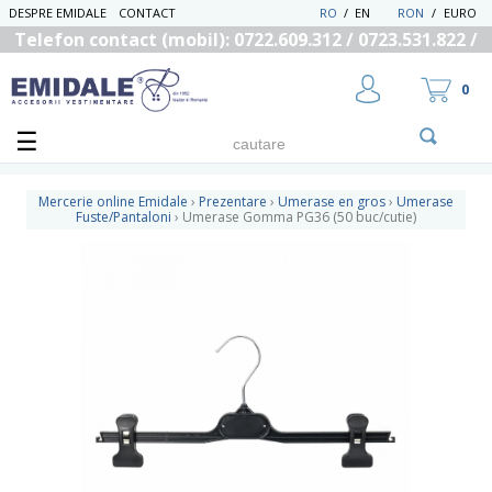
DESPRE EMIDALE
CONTACT
RO
/
EN
RON
/
EURO
Telefon contact (mobil): 0722.609.312 / 0723.531.822 /
0725.558.219
0
Mercerie online Emidale
›
Prezentare
›
Umerase en gros
›
Umerase
Fuste/Pantaloni
›
Umerase Gomma PG36 (50 buc/cutie)
UTILIZATOR NOU
RECUPEREAZA PAROLA