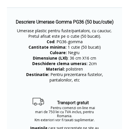
Descriere Umerase Gomma PG36 (50 buc/cutie)
Umerase plastic pentru fuste/pantaloni, cu cauciuc.
Pretul afisat este pe o cutie (50 bucati).
Cod
: PG36-gomma
Cantitate minima:
1 cutie (50 bucati)
Culoare:
Negru
Dimensiune (LXl)
: 36 cm X16 cm
Deschidere clema umeras:
2cm
Material:
polistiren
Destinatie:
Pentru prezentarea fustelor,
pantalonilor, etc
Transport gratuit
Pentru comenzi on-line mai
mari de 750 lei cu TVA inclus, pentru
Romania.
Km exteriori vor fi taxati suplimentar.
Imaginile
care sunt prezentate pe site au