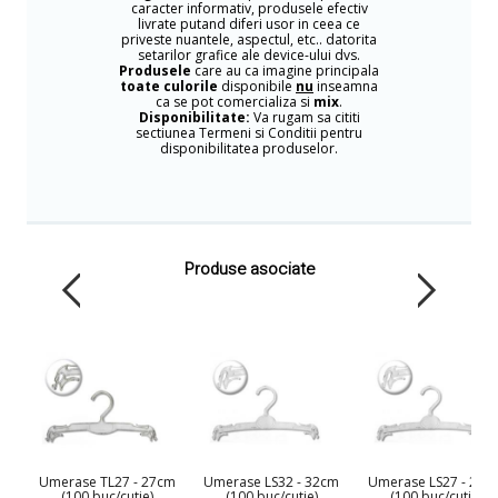
caracter informativ, produsele efectiv
livrate putand diferi usor in ceea ce
priveste nuantele, aspectul, etc.. datorita
setarilor grafice ale device-ului dvs.
Produsele
care au ca imagine principala
toate culorile
disponibile
nu
inseamna
ca se pot comercializa si
mix
.
Disponibilitate:
Va rugam sa cititi
sectiunea Termeni si Conditii pentru
disponibilitatea produselor.
Produse asociate
Umerase TL27 - 27cm
Umerase LS32 - 32cm
Umerase LS27 - 27c
(100 buc/cutie)
(100 buc/cutie)
(100 buc/cutie)