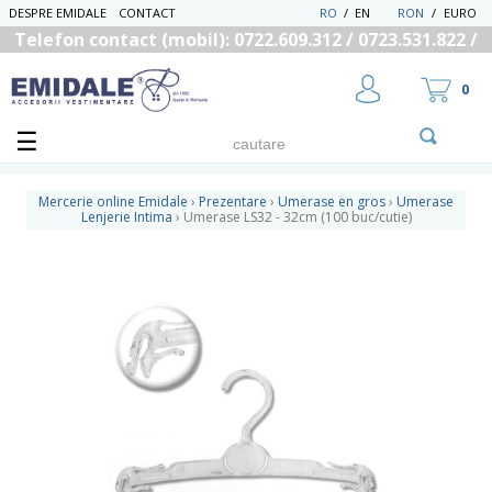
DESPRE EMIDALE
CONTACT
RO
/
EN
RON
/
EURO
Telefon contact (mobil): 0722.609.312 / 0723.531.822 /
0725.558.219
0
Mercerie online Emidale
›
Prezentare
›
Umerase en gros
›
Umerase
Lenjerie Intima
›
Umerase LS32 - 32cm (100 buc/cutie)
UTILIZATOR NOU
RECUPEREAZA PAROLA