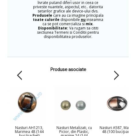
livrate putand diferi usor in ceea ce
priveste nuantele, aspectul, etc.. datorita
setarilor grafice ale device-ului dvs.
Produsele
care au ca imagine principala
toate culorile
disponibile
nu
inseamna
ca se pot comercializa si
mix
.
Disponibilitate:
Va rugam sa cititi
sectiunea Termeni si Conditii pentru
disponibilitatea produselor.
Produse asociate
Nasturi AH1213,
Nasturi Metalizati, cu
Nasturi A587, Marim
Marimea 48 (144
Picior, din Plastic,
48 (100 buc/pachet)
buc/pachet)
marime 24 (144