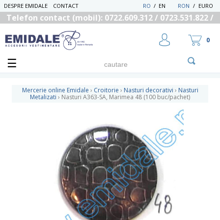
DESPRE EMIDALE
CONTACT
RO
/
EN
RON
/
EURO
Telefon contact (mobil): 0722.609.312 / 0723.531.822 /
0725.558.219
0
Mercerie online Emidale
›
Croitorie
›
Nasturi decorativi
›
Nasturi
Metalizati
›
Nasturi A363-SA, Marimea 48 (100 buc/pachet)
UTILIZATOR NOU
RECUPEREAZA PAROLA