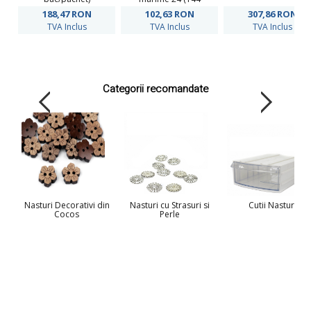
bucati/pachet) Cod:
188,47
RON
102,63
RON
307,86
RON
B6320
TVA Inclus
TVA Inclus
TVA Inclus
Categorii recomandate
Nasturi Decorativi din
Nasturi cu Strasuri si
Cutii Nasturi
Cocos
Perle