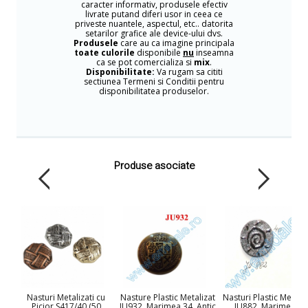
caracter informativ, produsele efectiv
livrate putand diferi usor in ceea ce
priveste nuantele, aspectul, etc.. datorita
setarilor grafice ale device-ului dvs.
Produsele
care au ca imagine principala
toate culorile
disponibile
nu
inseamna
ca se pot comercializa si
mix
.
Disponibilitate:
Va rugam sa cititi
sectiunea Termeni si Conditii pentru
disponibilitatea produselor.
Produse asociate
Nasturi Metalizati cu
Nasture Plastic Metalizat
Nasturi Plastic Metaliz
Picior S417/40 (50
JU932, Marimea 34, Antic
JU882, Marime 40,