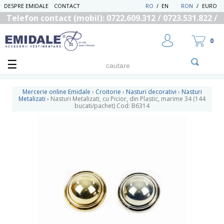
DESPRE EMIDALE
CONTACT
RO
/
EN
RON
/
EURO
Telefon contact (mobil): 0722.609.312 / 0723.531.822 /
0725.558.219
0
Mercerie online Emidale
›
Croitorie
›
Nasturi decorativi
›
Nasturi
Metalizati
›
Nasturi Metalizati, cu Picior, din Plastic, marime 34 (144
bucati/pachet) Cod: B6314
UTILIZATOR NOU
RECUPEREAZA PAROLA