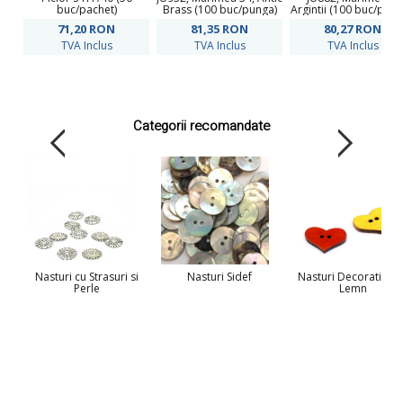
buc/pachet)
Brass (100 buc/punga)
Argintii (100 buc/pach
71,20
RON
81,35
RON
80,27
RON
TVA Inclus
TVA Inclus
TVA Inclus
Categorii recomandate
Nasturi cu Strasuri si
Nasturi Sidef
Nasturi Decorativi di
Perle
Lemn