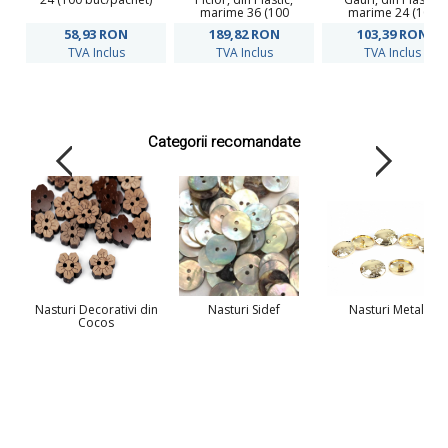
marime 36 (100
marime 24 (100
bucati/pachet) Cod:
bucati/pachet) Cod:
58,93
RON
189,82
RON
103,39
RON
S701
S238
TVA Inclus
TVA Inclus
TVA Inclus
Categorii recomandate
Nasturi Decorativi din
Nasturi Sidef
Nasturi Metalici
Cocos