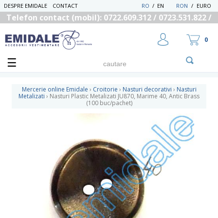
DESPRE EMIDALE
CONTACT
RO
/
EN
RON
/
EURO
Telefon contact (mobil): 0722.609.312 / 0723.531.822 /
0725.558.219
0
Mercerie online Emidale
›
Croitorie
›
Nasturi decorativi
›
Nasturi
Metalizati
›
Nasturi Plastic Metalizati JU870, Marime 40, Antic Brass
(100 buc/pachet)
UTILIZATOR NOU
RECUPEREAZA PAROLA