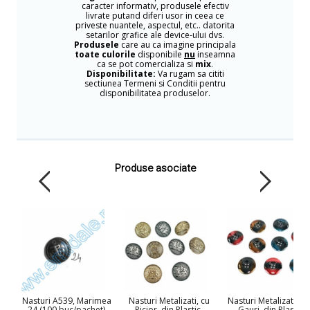
caracter informativ, produsele efectiv
livrate putand diferi usor in ceea ce
priveste nuantele, aspectul, etc.. datorita
setarilor grafice ale device-ului dvs.
Produsele
care au ca imagine principala
toate culorile
disponibile
nu
inseamna
ca se pot comercializa si
mix
.
Disponibilitate:
Va rugam sa cititi
sectiunea Termeni si Conditii pentru
disponibilitatea produselor.
Produse asociate
Nasturi A539, Marimea
Nasturi Metalizati, cu
Nasturi Metalizati, cu
24 (100 buc/pachet)
Picior, din Plastic,
Gauri, din Plastic,