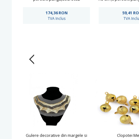
174,36
RON
59,41
R
TVA Inclus
TVA Incl
Gulere decorative din margele si
Clopotei Met