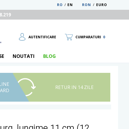
RO
/
EN
RON
/
EURO
8.219
AUTENTIFICARE
CUMPARATURI
0
SE
NOUTATI
BLOG
LINE
UTILIZATOR NOU
RETUR IN 14 ZILE
CARD
RECUPEREAZA PAROLA
rg, lungime 11 cm (12