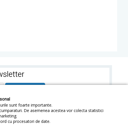
sletter
ABONEAZA-TE
rsonal
-urile sunt foarte importante.
e cumparaturi. De asemenea acestea vor colecta statistici
marketing.
cord cu procesatori de date.
identialitate
Sitemap
Blog
ANPC