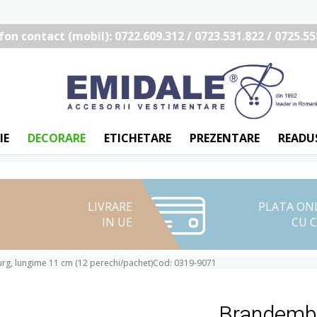
fon contact (mobil): 0722.609.312 / 0723.531.822 / 0725.55
IE
DECORARE
ETICHETARE
PREZENTARE
READU
LIVRARE
PLATA ON
IN UE
CU 
g, lungime 11 cm (12 perechi/pachet)Cod: 0319-9071
Brandembu