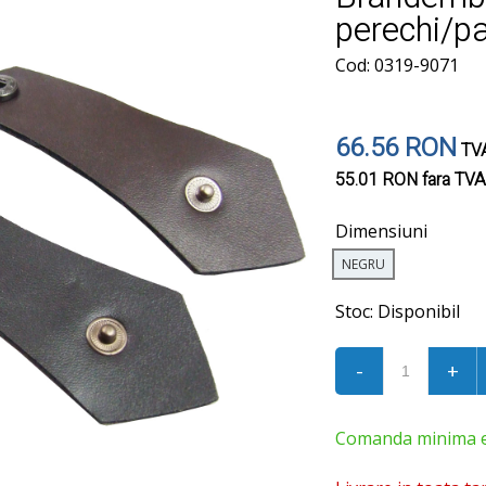
perechi/p
Cod: 0319-9071
66.56 RON
TVA
55.01 RON
fara TVA
Dimensiuni
NEGRU
Stoc:
Disponibil
-
+
Comanda minima est