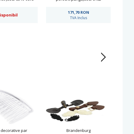
171,70
RON
isponibil
TVA Inclus
 decorative par
Brandenburg
Pasma