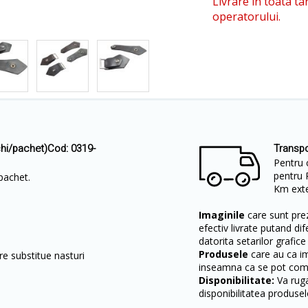
Livrare in toata ta
operatorului.
hi/pachet)Cod: 0319-
Transpo
Pentru 
pentru 
pachet.
Km exter
Imaginile
care sunt prez
efectiv livrate putand dif
datorita setarilor grafice
Produsele
care au ca i
e substitue nasturi
inseamna ca se pot come
Disponibilitate:
Va ruga
disponibilitatea produsel