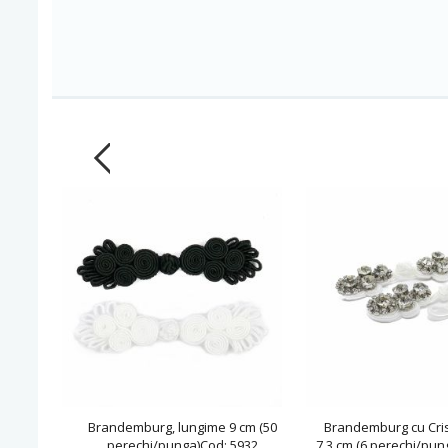
Brandemburg, lungime 9 cm (50
Brandemburg cu Cris
perechi/punga)Cod: 5932
7.3 cm (6 perechi/pun