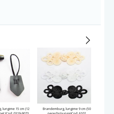
 lungime 15 cm (12
Brandemburg, lungime 9 cm (50
Brande
et )Cod: 0319-9073
perechi/punga)Cod: 6102
7.6 cm (