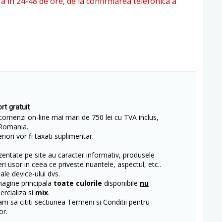
ra in 24-48 de ore, de la confirmarea telefonica a
rt gratuit
comenzi on-line mai mari de 750 lei cu TVA inclus,
Romania.
iori vor fi taxati suplimentar.
entate pe site au caracter informativ, produsele
eri usor in ceea ce priveste nuantele, aspectul, etc..
 ale device-ului dvs.
magine principala
toate culorile
disponibile
nu
rcializa si
mix
.
m sa cititi sectiunea Termeni si Conditii pentru
or.