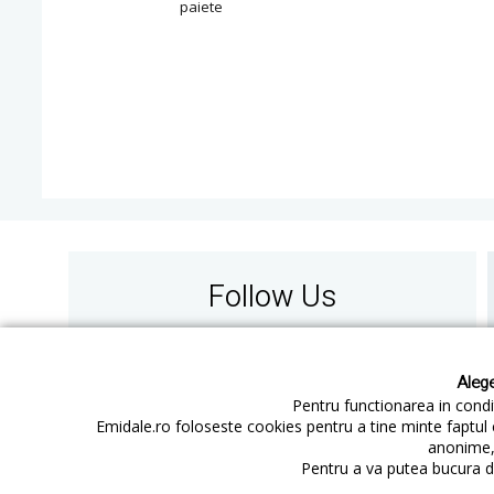
paiete
Follow Us
Alege
Pentru functionarea in condit
Emidale.ro foloseste cookies pentru a tine minte faptul 
anonime, 
Contact
Cum cumperi
Pentru a va putea bucura de
Cum platesc