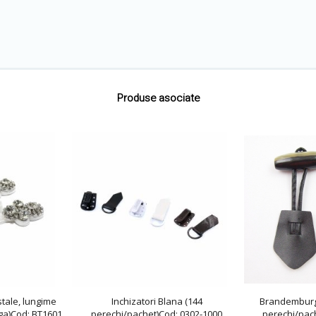
Produse asociate
tale, lungime
Inchizatori Blana (144
Brandemburg,
ga)Cod: BT1601
perechi/pachet)Cod: 0302-1000
perechi/pach