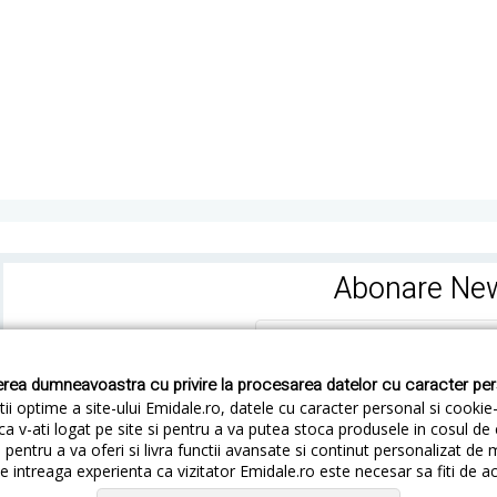
Abonare New
rea dumneavoastra cu privire la procesarea datelor cu caracter pe
ii optime a site-ului Emidale.ro, datele cu caracter personal si cookie
ca v-ati logat pe site si pentru a va putea stoca produsele in cosul d
pentru a va oferi si livra functii avansate si continut personalizat de 
 intreaga experienta ca vizitator Emidale.ro este necesar sa fiti de a
Cum livram
Cum returnezi
Termeni si Conditii
Conf