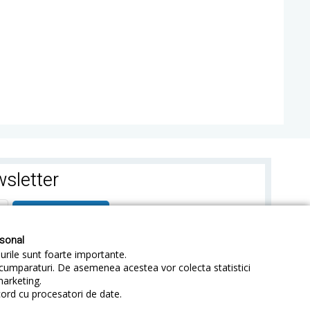
sletter
ABONEAZA-TE
rsonal
-urile sunt foarte importante.
e cumparaturi. De asemenea acestea vor colecta statistici
marketing.
cord cu procesatori de date.
identialitate
Sitemap
Blog
ANPC