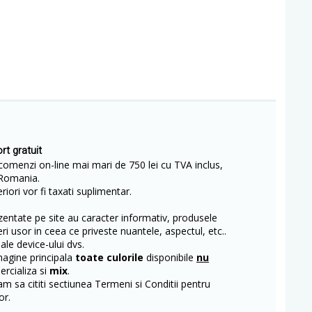
rt gratuit
comenzi on-line mai mari de 750 lei cu TVA inclus,
Romania.
iori vor fi taxati suplimentar.
entate pe site au caracter informativ, produsele
eri usor in ceea ce priveste nuantele, aspectul, etc..
 ale device-ului dvs.
magine principala
toate culorile
disponibile
nu
rcializa si
mix
.
m sa cititi sectiunea Termeni si Conditii pentru
or.