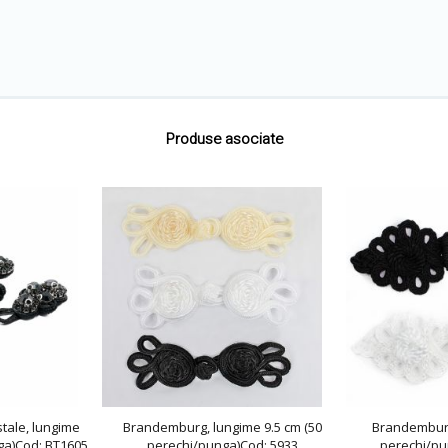
Produse asociate
tale, lungime
Brandemburg, lungime 9.5 cm (50
Brandemburg
ga)Cod: BT1605
perechi/punga)Cod: 5933
perechi/pu