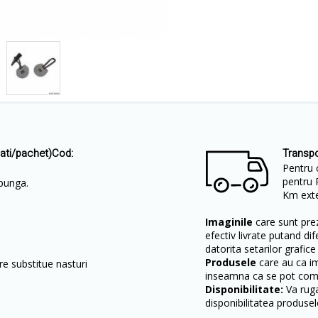
ati/pachet)Cod:
Transpo
Pentru 
pentru 
/punga.
Km exter
Imaginile
care sunt prez
efectiv livrate putand dif
datorita setarilor grafice
Produsele
care au ca i
e substitue nasturi
inseamna ca se pot come
Disponibilitate:
Va ruga
disponibilitatea produsel