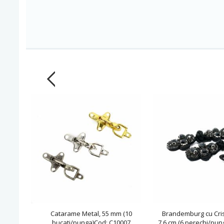
Catarame Metal, 55 mm (10
Brandemburg cu Cris
bucati/punga)Cod: C10007
7.6 cm (6 perechi/pun