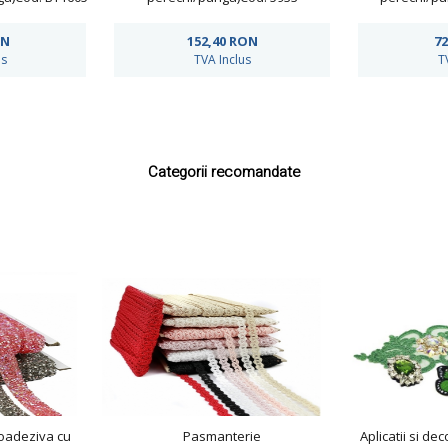
ON
152,40
RON
72
us
TVA Inclus
T
Categorii recomandate
oadeziva cu
Pasmanterie
Aplicatii si de