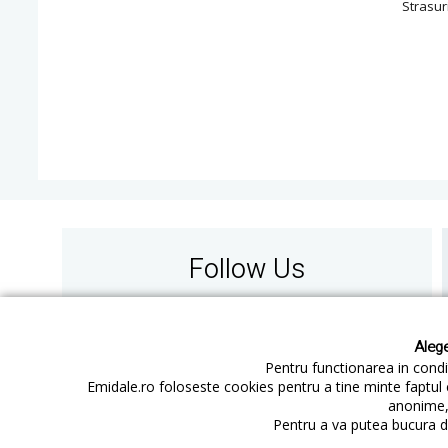
Strasur
Follow Us
Alege
Pentru functionarea in condit
Emidale.ro foloseste cookies pentru a tine minte faptul 
anonime, 
Contact
Cum cumperi
Pentru a va putea bucura de
Cum platesc