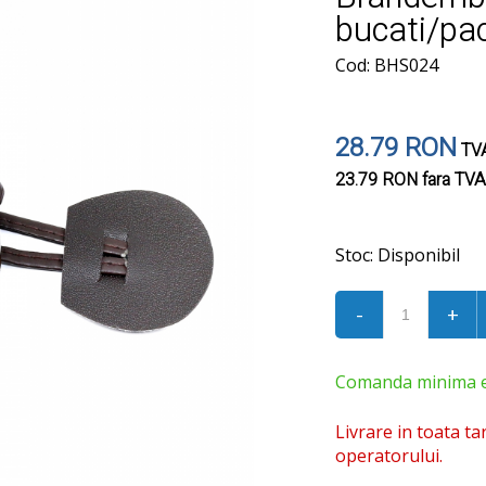
bucati/pa
Cod: BHS024
28.79 RON
TVA
23.79 RON
fara TVA
Stoc:
Disponibil
-
+
Comanda minima est
Livrare in toata ta
operatorului.