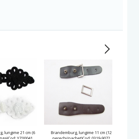
, lungime 21 cm (6
Brandemburg, lungime 11 cm (12
Brande
nga)Cod: YZ00041
perechi/pachet)Cod: 0319-9072
pe