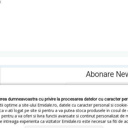
i
Abonare New
rea dumneavoastra cu privire la procesarea datelor cu caracter pe
ii optime a site-ului Emidale.ro, datele cu caracter personal si cookie
ca v-ati logat pe site si pentru a va putea stoca produsele in cosul d
pentru a va oferi si livra functii avansate si continut personalizat de 
 intreaga experienta ca vizitator Emidale.ro este necesar sa fiti de a
Cum livram
Cum returnezi
Termeni si Conditii
Conf