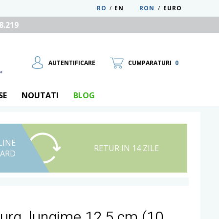
RO
/
EN
RON
/
EURO
8.219
AUTENTIFICARE
CUMPARATURI
0
SE
NOUTATI
BLOG
LINE
UTILIZATOR NOU
RETUR IN 14 ZILE
CARD
RECUPEREAZA PAROLA
rg, lungime 12.5 cm (10