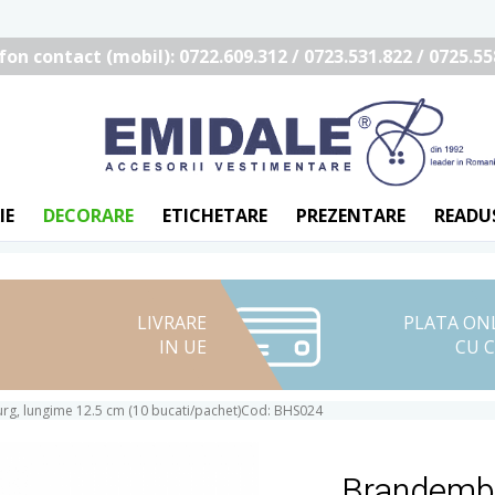
fon contact (mobil): 0722.609.312 / 0723.531.822 / 0725.55
IE
DECORARE
ETICHETARE
PREZENTARE
READU
LIVRARE
PLATA ON
IN UE
CU 
g, lungime 12.5 cm (10 bucati/pachet)Cod: BHS024
Brandembu