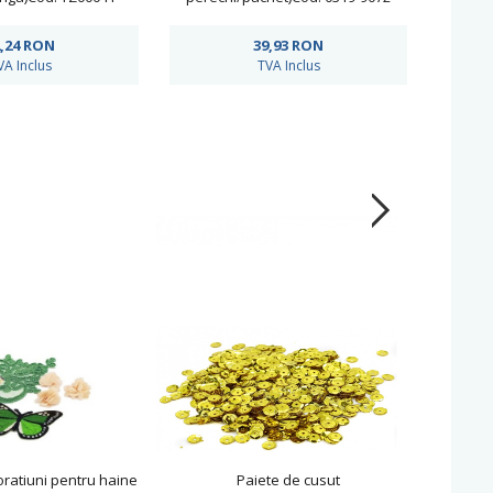
,24
RON
39,93
RON
VA Inclus
TVA Inclus
coratiuni pentru haine
Paiete de cusut