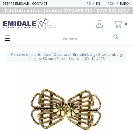
DESPRE EMIDALE
CONTACT
RO
/
EN
RON
/
EURO
Telefon contact (mobil): 0722.609.312 / 0723.531.822 /
0725.558.219
0
Mercerie online Emidale
›
Decorare
›
Brandenburg
›
Brandemburg,
lungime 80 mm (6 perechi/pachet)Cod: JU496
UTILIZATOR NOU
RECUPEREAZA PAROLA