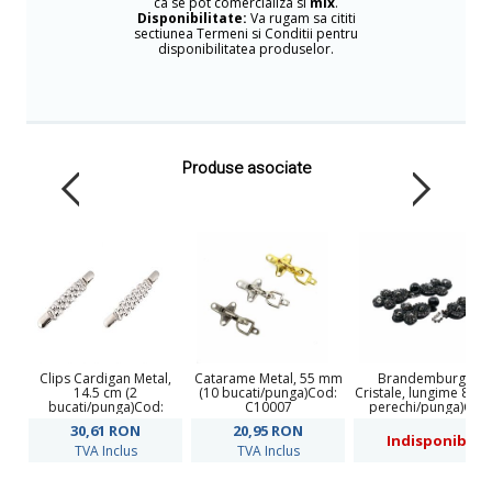
ca se pot comercializa si
mix
.
Disponibilitate:
Va rugam sa cititi
sectiunea Termeni si Conditii pentru
disponibilitatea produselor.
Produse asociate
Clips Cardigan Metal,
Catarame Metal, 55 mm
Brandemburg cu
14.5 cm (2
(10 bucati/punga)Cod:
Cristale, lungime 8 cm
bucati/punga)Cod:
C10007
perechi/punga)Cod
780688
BT1612
30,61
RON
20,95
RON
Indisponibil
TVA Inclus
TVA Inclus