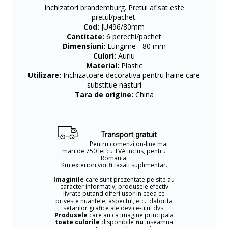
Inchizatori brandemburg. Pretul afisat este
pretul/pachet.
Cod:
JU496/80mm
Cantitate:
6 perechi/pachet
Dimensiuni:
Lungime - 80 mm
Culori:
Auriu
Material:
Plastic
Utilizare:
Inchizatoare decorativa pentru haine care
substitue nasturi
Tara de origine:
China
Transport gratuit
Pentru comenzi on-line mai
mari de 750 lei cu TVA inclus, pentru
Romania.
Km exteriori vor fi taxati suplimentar.
Imaginile
care sunt prezentate pe site au
caracter informativ, produsele efectiv
livrate putand diferi usor in ceea ce
priveste nuantele, aspectul, etc.. datorita
setarilor grafice ale device-ului dvs.
Produsele
care au ca imagine principala
toate culorile
disponibile
nu
inseamna