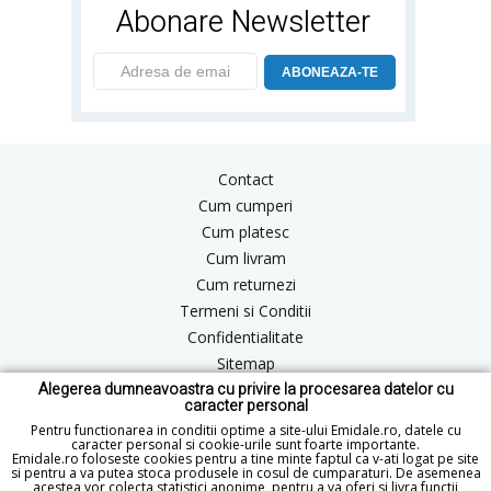
Abonare Newsletter
ABONEAZA-TE
Contact
Cum cumperi
Cum platesc
Cum livram
Cum returnezi
Termeni si Conditii
Confidentialitate
Sitemap
Alegerea dumneavoastra cu privire la procesarea datelor cu
Blog
caracter personal
ANPC
Pentru functionarea in conditii optime a site-ului Emidale.ro, datele cu
caracter personal si cookie-urile sunt foarte importante.
Emidale.ro foloseste cookies pentru a tine minte faptul ca v-ati logat pe site
si pentru a va putea stoca produsele in cosul de cumparaturi. De asemenea
acestea vor colecta statistici anonime, pentru a va oferi si livra functii
office@emidale.ro