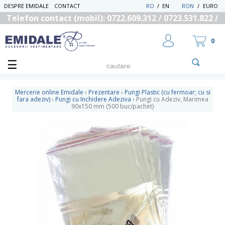
DESPRE EMIDALE
CONTACT
RO
/
EN
RON
/
EURO
Telefon contact (mobil): 0722.609.312 / 0723.531.822 /
0725.558.219
0
Mercerie online Emidale
›
Prezentare
›
Pungi Plastic (cu fermoar; cu si
fara adeziv)
›
Pungi cu Inchidere Adeziva
›
Pungi cu Adeziv, Marimea
90x150 mm (500 buc/pachet)
UTILIZATOR NOU
RECUPEREAZA PAROLA