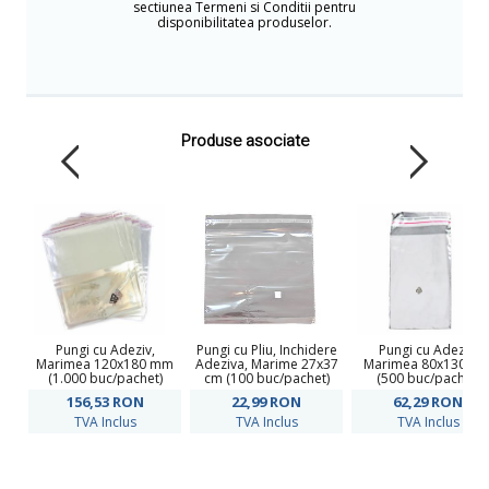
sectiunea Termeni si Conditii pentru
disponibilitatea produselor.
Produse asociate
Pungi cu Adeziv,
Pungi cu Pliu, Inchidere
Pungi cu Adeziv,
Marimea 120x180 mm
Adeziva, Marime 27x37
Marimea 80x130 m
(1.000 buc/pachet)
cm (100 buc/pachet)
(500 buc/pachet)
156,53
RON
22,99
RON
62,29
RON
TVA Inclus
TVA Inclus
TVA Inclus