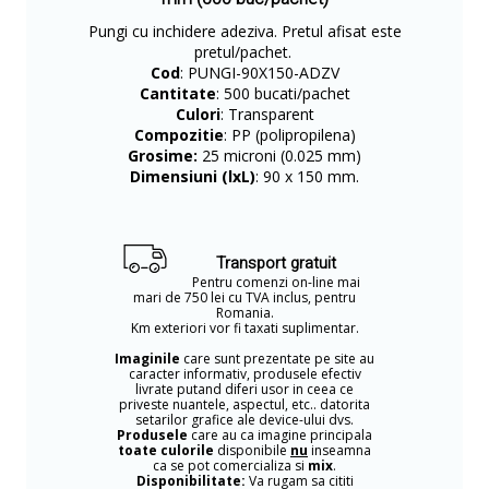
Pungi cu inchidere adeziva. Pretul afisat este
pretul/pachet.
Cod
: PUNGI-90X150-ADZV
Cantitate
: 500 bucati/pachet
Culori
: Transparent
Compozitie
: PP (polipropilena)
Grosime:
25 microni (0.025 mm)
Dimensiuni (lxL)
: 90 x 150 mm.
Transport gratuit
Pentru comenzi on-line mai
mari de 750 lei cu TVA inclus, pentru
Romania.
Km exteriori vor fi taxati suplimentar.
Imaginile
care sunt prezentate pe site au
caracter informativ, produsele efectiv
livrate putand diferi usor in ceea ce
priveste nuantele, aspectul, etc.. datorita
setarilor grafice ale device-ului dvs.
Produsele
care au ca imagine principala
toate culorile
disponibile
nu
inseamna
ca se pot comercializa si
mix
.
Disponibilitate:
Va rugam sa cititi