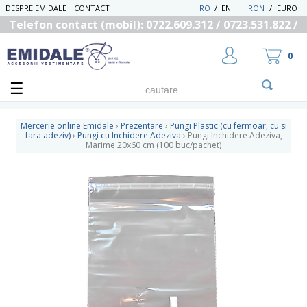
DESPRE EMIDALE
CONTACT
RO
/
EN
RON
/
EURO
Telefon contact (mobil): 0722.609.312 / 0723.531.822 /
0725.558.219
0
Mercerie online Emidale
›
Prezentare
›
Pungi Plastic (cu fermoar; cu si
fara adeziv)
›
Pungi cu Inchidere Adeziva
›
Pungi Inchidere Adeziva,
Marime 20x60 cm (100 buc/pachet)
UTILIZATOR NOU
RECUPEREAZA PAROLA