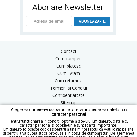
Abonare Newsletter
ABONEAZA-TE
Contact
Cum cumperi
Cum platesc
Cum livram
Cum returnezi
Termeni si Conditii
Confidentialitate
Sitemap
Alegerea dumneavoastra cu privire la procesarea datelor cu
Blog
caracter personal
ANPC
Pentru functionarea in conditii optime a site-ului Emidale.ro, datele cu
caracter personal si cookie-urile sunt foarte importante.
Emidale.ro foloseste cookies pentru a tine minte faptul ca v-ati logat pe site
si pentru a va putea stoca produsele in cosul de cumparaturi. De asemenea