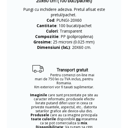
20x60 cm (100 buc/pachet)
Pungi cu inchidere adeziva. Pretul afisat este
pretul/pachet.
Cod
: PUNGI-20X60
Cantitate
: 100 bucati/pachet
Culori
: Transparent
Compozitie
: PP (polipropilena)
Grosime:
25 microni (0.025 mm)
Dimensiuni (lxL)
: 20X60 cm.
Transport gratuit
Pentru comenzi on-line mai
mari de 750 lei cu TVA inclus, pentru
Romania.
Km exteriori vor fi taxati suplimentar.
Imaginile
care sunt prezentate pe site au
caracter informativ, produsele efectiv
livrate putand diferi usor in ceea ce
priveste nuantele, aspectul, etc.. datorita
setarilor grafice ale device-ului dvs.
Produsele
care au ca imagine principala
toate culorile
disponibile
nu
inseamna
ca se pot comercializa si
mix
.
Disponibilitate:
Va rugam sa cititi