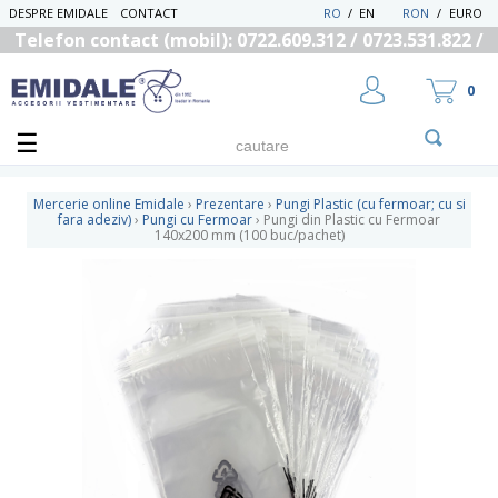
DESPRE EMIDALE
CONTACT
RO
/
EN
RON
/
EURO
Telefon contact (mobil): 0722.609.312 / 0723.531.822 /
0725.558.219
0
Mercerie online Emidale
›
Prezentare
›
Pungi Plastic (cu fermoar; cu si
fara adeziv)
›
Pungi cu Fermoar
›
Pungi din Plastic cu Fermoar
140x200 mm (100 buc/pachet)
UTILIZATOR NOU
RECUPEREAZA PAROLA