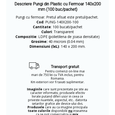
Descriere Pungi din Plastic cu Fermoar 140x200
mm (100 buc/pachet)
Pungi cu fermoar. Pretul afisat este pretul/pachet.
Cod
: PUNG-140X200-100
Cantitate
: 100 bucati/pachet
Culori
: Transparent
Compozitie
: LDPE (polietilena de joasa densitate)
Grosime:
40 microni (0.04 mm)
Dimensiuni (lxL)
: 140 x 200 mm.
Transport gratuit
Pentru comenzi on-line mai
mari de 750 lei cu TVA inclus, pentru
Romania.
Km exteriori vor fi taxati suplimentar.
Imaginile
care sunt prezentate pe site au
caracter informativ, produsele efectiv
livrate putand diferi usor in ceea ce
priveste nuantele, aspectul, etc.. datorita
setarilor grafice ale device-ului dvs.
Produsele
care au ca imagine principala
toate culorile
disponibile
nu
inseamna
ca se pot comercializa si
mix
.