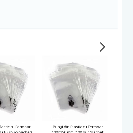
lastic cu Fermoar
Pungi din Plastic cu Fermoar
Pung
 (100 buc/pachet)
100x150 mm (100 buc/pachet)
120x