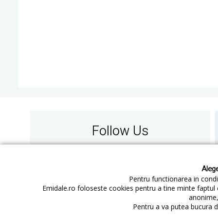
Follow Us
Alege
Pentru functionarea in condit
Emidale.ro foloseste cookies pentru a tine minte faptul 
anonime, 
Contact
Cum cumperi
Pentru a va putea bucura de
Cum platesc