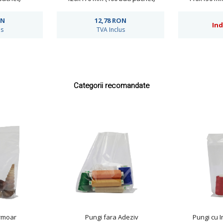
ON
12,78
RON
Ind
us
TVA Inclus
Categorii recomandate
rmoar
Pungi fara Adeziv
Pungi cu 