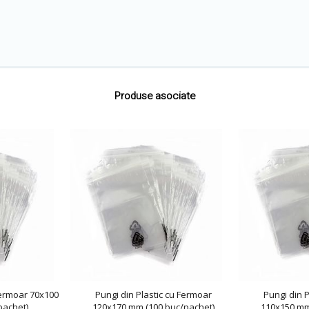
Produse asociate
Fermoar 70x100
Pungi din Plastic cu Fermoar
Pungi din P
pachet)
120x170 mm (100 buc/pachet)
110x150 mm