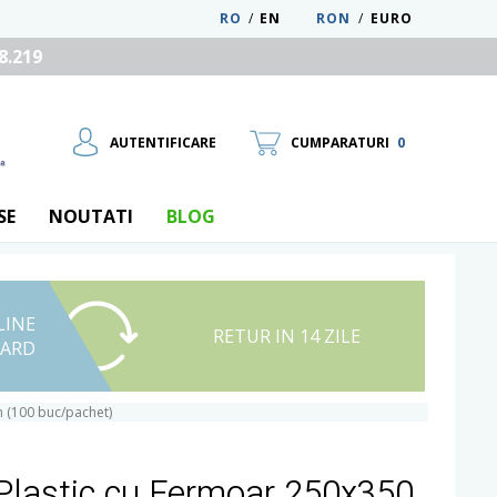
RO
/
EN
RON
/
EURO
8.219
AUTENTIFICARE
CUMPARATURI
0
SE
NOUTATI
BLOG
LINE
UTILIZATOR NOU
RETUR IN 14 ZILE
CARD
RECUPEREAZA PAROLA
 (100 buc/pachet)
 Plastic cu Fermoar 250x350