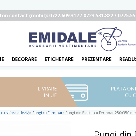
fon contact (mobil): 0722.609.312 / 0723.531.822 / 0725.55
IE
DECORARE
ETICHETARE
PREZENTARE
READU
LIVRARE
PLATA ON
IN UE
CU 
 cu si fara adeziv)
›
Pungi cu Fermoar
›
Pungi din Plastic cu Fermoar 250x350 mm
Pungi din