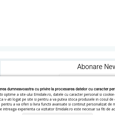
Abonare New
rea dumneavoastra cu privire la procesarea datelor cu caracter pe
ii optime a site-ului Emidale.ro, datele cu caracter personal si cookie
ca v-ati logat pe site si pentru a va putea stoca produsele in cosul d
pentru a va oferi si livra functii avansate si continut personalizat de 
 intreaga experienta ca vizitator Emidale.ro este necesar sa fiti de a
Cum livram
Cum returnezi
Termeni si Conditii
Conf