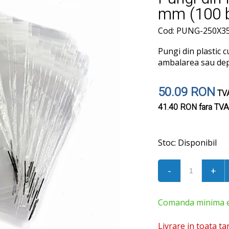
mm (100 
Cod: PUNG-250X3
Pungi din plastic 
ambalarea sau depo
50.09 RON
TVA
41.40 RON
fara TVA
Stoc:
Disponibil
-
+
Comanda minima est
Livrare in toata ta