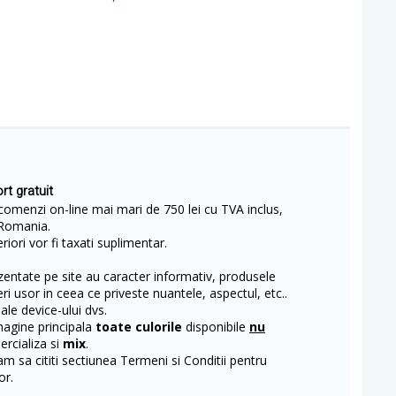
rt gratuit
comenzi on-line mai mari de 750 lei cu TVA inclus,
Romania.
iori vor fi taxati suplimentar.
entate pe site au caracter informativ, produsele
eri usor in ceea ce priveste nuantele, aspectul, etc..
 ale device-ului dvs.
magine principala
toate culorile
disponibile
nu
rcializa si
mix
.
m sa cititi sectiunea Termeni si Conditii pentru
or.