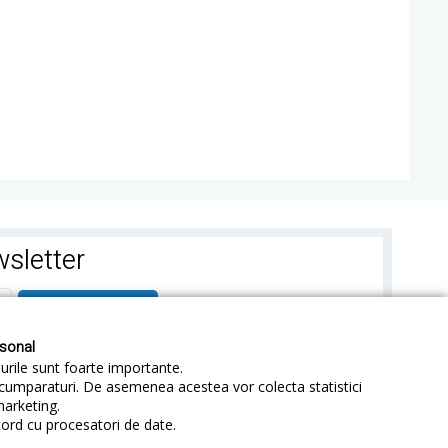
sletter
ABONEAZA-TE
rsonal
-urile sunt foarte importante.
e cumparaturi. De asemenea acestea vor colecta statistici
marketing.
cord cu procesatori de date.
identialitate
Sitemap
Blog
ANPC