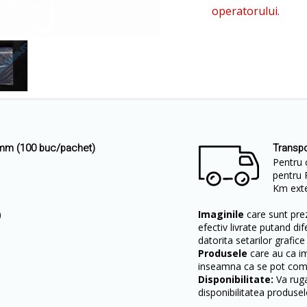
operatorului.
 mm (100 buc/pachet)
Transpo
Pentru 
pentru 
Km exter
)
Imaginile
care sunt prez
efectiv livrate putand dif
datorita setarilor grafice
Produsele
care au ca i
inseamna ca se pot come
Disponibilitate:
Va ruga
disponibilitatea produsel