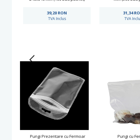
39,20
RON
31,34
R
TVA Inclus
TVA Incl
Pungi Prezentare cu Fermoar
Pungi cu Fe