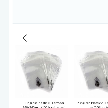
Pungi din Plastic cu Fermoar
Pungi din Plastic cu 
240x340 mm (100 buc/pachet)
mm (500 buc/