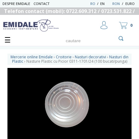
DESPRE EMIDALE
CONTACT
RO
/
EN
RON
/
EURO
Telefon contact (mobil): 0722.609.312 / 0723.531.822 /
0725.558.219
0
Mercerie online Emidale
›
Croitorie
›
Nasturi decorativi
›
Nasturi din
Plastic
›
Nasture Plastic cu Picior 0311-1701/24 (100 bucati/punga)
UTILIZATOR NOU
RECUPEREAZA PAROLA