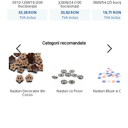
0310-1269/18 (500
JU838/24 (100
3800/54 (25 buc/pung
buc/punga)
buc/punga)
33,28
RON
33,82
RON
18,71
RON
TVA Inclus
TVA Inclus
TVA Inclus
Categorii recomandate
Nasturi Decorativi din
Nasturi cu Picior
Nasturi Bluze si Cama
Cocos