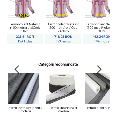
Termocolant Netesut
Termocolant Netesut
Termocolant Netesu
(100 metri/rola)Cod:
(200 metri/rola)Cod:
(100 metri/rola)Cod
1025
746078
9125
223,61
RON
718,03
RON
462,24
RON
TVA Inclus
TVA Inclus
TVA Inclus
Categorii recomandate
Insertii Netesute pentru
Betelii, Intaritura si
Termocolant si Insert
Broderie
Viledon