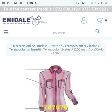
DESPRE EMIDALE
CONTACT
RO
/
EN
RON
/
EURO
Telefon contact (mobil): 0722.609.312 / 0723.531.822 /
0725.558.219
0
Mercerie online Emidale
›
Croitorie
›
Termocolant si Viledon
›
Termocolant si Insertii
›
Termocolant Netesut (200 metri/rola)Cod:
747079
UTILIZATOR NOU
RECUPEREAZA PAROLA