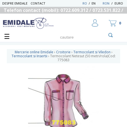
DESPRE EMIDALE
CONTACT
RO
/
EN
RON
/
EURO
Telefon contact (mobil): 0722.609.312 / 0723.531.822 /
0725.558.219
0
Mercerie online Emidale
›
Croitorie
›
Termocolant si Viledon
›
Termocolant si Insertii
›
Termocolant Netesut (50 metri/rola)Cod:
775083
UTILIZATOR NOU
RECUPEREAZA PAROLA