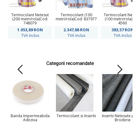
Termocolant Netesut
Termocolant (100
Termocolant Netesu
(200 metri/rola)Cod:
metri/rola)Cod: 837977
(100 metri/rola)Cod
748079
4560
1.053,89
RON
2.347,88
RON
383,57
RON
TVA Inclus
TVA Inclus
TVA Inclus
Categorii recomandate
Banda Impermeabida
Termocolant si Insertii
Insertii Netesute pent
Adeziva
Broderie