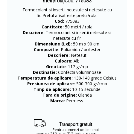
metri/rola)Cod: 775083
Termocolant si insertii netesute si netesute cu
fir. Pretul afisat este pretul/rola.
Cod:
775083
Cantitate:
50 metri / rola
Descriere:
Termocolant si insertii netesute si
netesute cu fir
Dimensiune (Lxl):
50 m x 90 cm
Compozitie:
Poliamida / poliester
Descriere:
Netesut
Culoare:
Alb
Greutate
: 117 gr/mp
Destinatie:
Confectii voluminoase
Temperatura de aplicare:
130-140 grade Celsius
Presiunea de aplicare:
500-700 gr/cmp
Timp de aplicare:
10-15 secunde
Tara de origine:
Olanda
Marca:
Permess.
Transport gratuit
Pentru comenzi on-line mai
mari de 750 lei cu TVA inclus, pentru