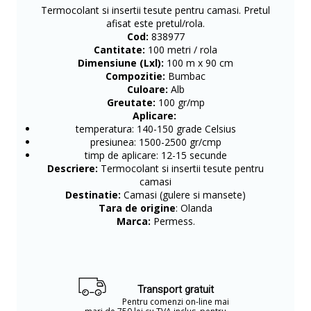
Termocolant si insertii tesute pentru camasi. Pretul
afisat este pretul/rola.
Cod:
838977
Cantitate:
100 metri / rola
Dimensiune (Lxl):
100 m x 90 cm
Compozitie:
Bumbac
Culoare:
Alb
Greutate:
100 gr/mp
Aplicare:
temperatura: 140-150 grade Celsius
presiunea: 1500-2500 gr/cmp
timp de aplicare: 12-15 secunde
Descriere:
Termocolant si insertii tesute pentru
camasi
Destinatie:
Camasi (gulere si mansete)
Tara de origine
: Olanda
Marca:
Permess.
Transport gratuit
Pentru comenzi on-line mai