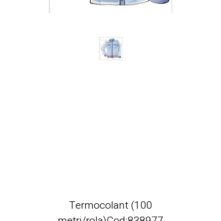
Termocolant (100
metri/rola)Cod:838977