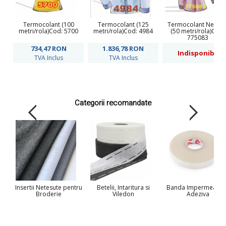
Termocolant (100
Termocolant (125
Termocolant Netesu
metri/rola)Cod: 5700
metri/rola)Cod: 4984
(50 metri/rola)Cod:
775083
734,47
RON
1.836,78
RON
Indisponibil
TVA Inclus
TVA Inclus
Categorii recomandate
Insertii Netesute pentru
Betelii, Intaritura si
Banda Impermeabid
Broderie
Viledon
Adeziva