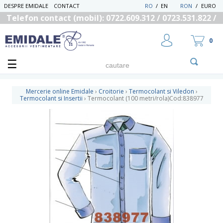
DESPRE EMIDALE
CONTACT
RO
/
EN
RON
/
EURO
Telefon contact (mobil): 0722.609.312 / 0723.531.822 /
0725.558.219
0
Mercerie online Emidale
›
Croitorie
›
Termocolant si Viledon
›
Termocolant si Insertii
›
Termocolant (100 metri/rola)Cod:838977
UTILIZATOR NOU
RECUPEREAZA PAROLA