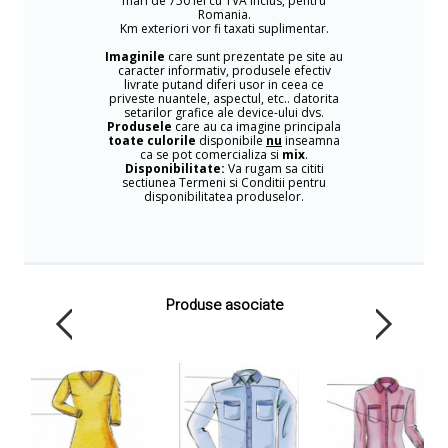
mari de 750 lei cu TVA inclus, pentru
Romania.
Km exteriori vor fi taxati suplimentar.
Imaginile
care sunt prezentate pe site au
caracter informativ, produsele efectiv
livrate putand diferi usor in ceea ce
priveste nuantele, aspectul, etc.. datorita
setarilor grafice ale device-ului dvs.
Produsele
care au ca imagine principala
toate culorile
disponibile
nu
inseamna
ca se pot comercializa si
mix
.
Disponibilitate:
Va rugam sa cititi
sectiunea Termeni si Conditii pentru
disponibilitatea produselor.
Produse asociate