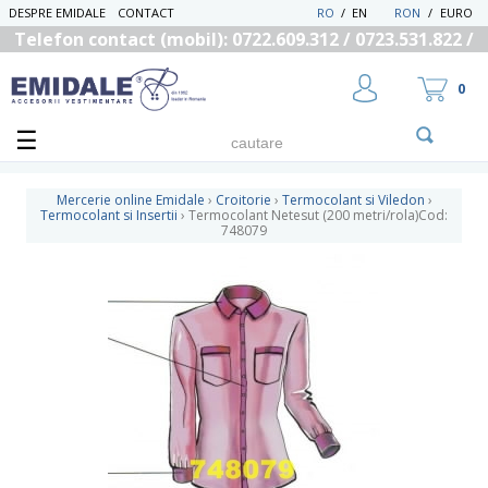
DESPRE EMIDALE
CONTACT
RO
/
EN
RON
/
EURO
Telefon contact (mobil): 0722.609.312 / 0723.531.822 /
0725.558.219
0
Mercerie online Emidale
›
Croitorie
›
Termocolant si Viledon
›
Termocolant si Insertii
›
Termocolant Netesut (200 metri/rola)Cod:
748079
UTILIZATOR NOU
RECUPEREAZA PAROLA