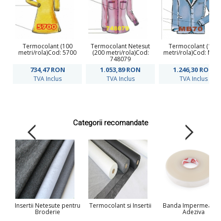
Termocolant (100
Termocolant Netesut
Termocolant (100
metri/rola)Cod: 5700
(200 metri/rola)Cod:
metri/rola)Cod: MB7
748079
734,47
RON
1.053,89
RON
1.246,30
RON
TVA Inclus
TVA Inclus
TVA Inclus
Categorii recomandate
Insertii Netesute pentru
Termocolant si Insertii
Banda Impermeabid
Broderie
Adeziva