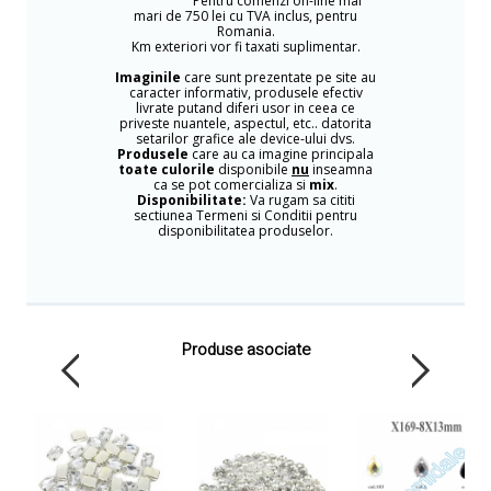
Pentru comenzi on-line mai
mari de 750 lei cu TVA inclus, pentru
Romania.
Km exteriori vor fi taxati suplimentar.
Imaginile
care sunt prezentate pe site au
caracter informativ, produsele efectiv
livrate putand diferi usor in ceea ce
priveste nuantele, aspectul, etc.. datorita
setarilor grafice ale device-ului dvs.
Produsele
care au ca imagine principala
toate culorile
disponibile
nu
inseamna
ca se pot comercializa si
mix
.
Disponibilitate:
Va rugam sa cititi
sectiunea Termeni si Conditii pentru
disponibilitatea produselor.
Produse asociate