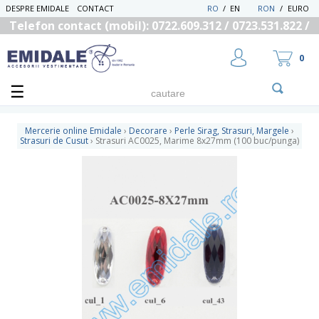
DESPRE EMIDALE
CONTACT
RO
/
EN
RON
/
EURO
Telefon contact (mobil): 0722.609.312 / 0723.531.822 /
0725.558.219
0
Mercerie online Emidale
›
Decorare
›
Perle Sirag, Strasuri, Margele
›
Strasuri de Cusut
›
Strasuri AC0025, Marime 8x27mm (100 buc/punga)
UTILIZATOR NOU
RECUPEREAZA PAROLA