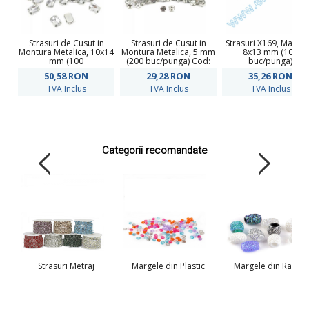
Strasuri de Cusut in
Strasuri de Cusut in
Strasuri X169, Marim
Montura Metalica, 10x14
Montura Metalica, 5 mm
8x13 mm (100
mm (100
(200 buc/punga) Cod:
buc/punga)
buc/punga)Cod: R11785
R11781
50,58
RON
29,28
RON
35,26
RON
TVA Inclus
TVA Inclus
TVA Inclus
Categorii recomandate
Strasuri Metraj
Margele din Plastic
Margele din Rasina