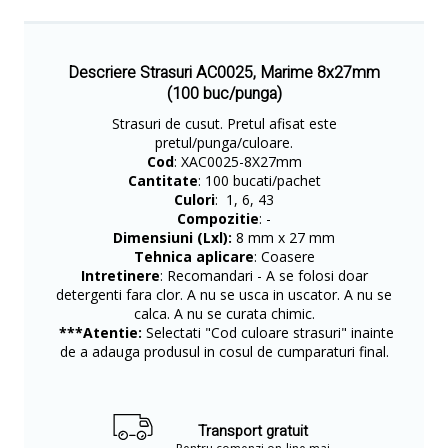
Descriere Strasuri AC0025, Marime 8x27mm
(100 buc/punga)
Strasuri de cusut. Pretul afisat este
pretul/punga/culoare.
Cod
: XAC0025-8X27mm
Cantitate
: 100 bucati/pachet
Culori
: 1, 6, 43
Compozitie
: -
Dimensiuni (Lxl):
8 mm x 27 mm
Tehnica aplicare
: Coasere
Intretinere
: Recomandari - A se folosi doar
detergenti fara clor. A nu se usca in uscator. A nu se
calca. A nu se curata chimic.
***Atentie:
Selectati "Cod culoare strasuri" inainte
de a adauga produsul in cosul de cumparaturi final.
Transport gratuit