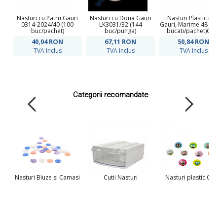
Nasturi cu Patru Gauri
Nasturi cu Doua Gauri
Nasturi Plastic cu 4
0314-2024/40 (100
LK3031/32 (144
Gauri, Marime 48 Lin 
buc/pachet)
buc/punga)
bucati/pachet)Cod:
M141/48
40,04
RON
67,11
RON
50,84
RON
TVA Inclus
TVA Inclus
TVA Inclus
Categorii recomandate
Nasturi Bluze si Camasi
Cutii Nasturi
Nasturi plastic Copi