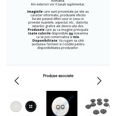
Romania.
Km exteriori vor fi taxati suplimentar.
Imaginile
care sunt prezentate pe site au
caracter informativ, produsele efectiv
livrate putand diferi usor in ceea ce
priveste nuantele, aspectul, etc.. datorita
setarilor grafice ale device-ului dvs.
Produsele
care au ca imagine principala
toate culorile
disponibile
nu
inseamna
ca se pot comercializa si
mix
.
Disponibilitate:
Va rugam sa cititi
sectiunea Termeni si Conditii pentru
disponibilitatea produselor.
Produse asociate