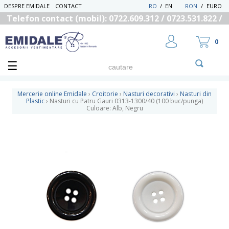
DESPRE EMIDALE
CONTACT
RO
/
EN
RON
/
EURO
Telefon contact (mobil): 0722.609.312 / 0723.531.822 /
0725.558.219
0
Mercerie online Emidale
›
Croitorie
›
Nasturi decorativi
›
Nasturi din
Plastic
›
Nasturi cu Patru Gauri 0313-1300/40 (100 buc/punga)
Culoare: Alb, Negru
UTILIZATOR NOU
RECUPEREAZA PAROLA